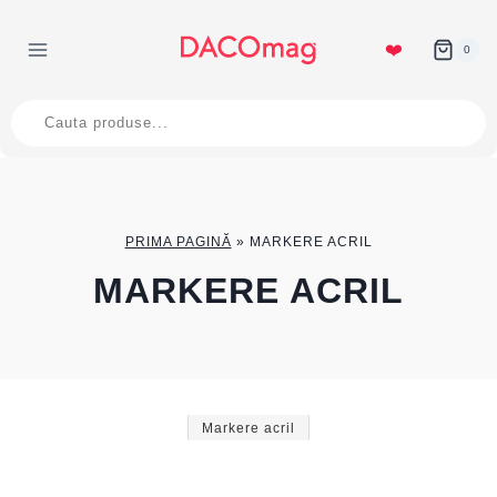
Skip
to
❤️
0
content
Products
search
PRIMA PAGINĂ
»
MARKERE ACRIL
MARKERE ACRIL
Markere acril