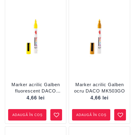
Marker acrilic Galben
Marker acrilic Galben
fluorescent DACO
ocru DACO MK503GO
MK503GF
4,66
lei
4,66
lei
ADAUGĂ ÎN COȘ
ADAUGĂ ÎN COȘ