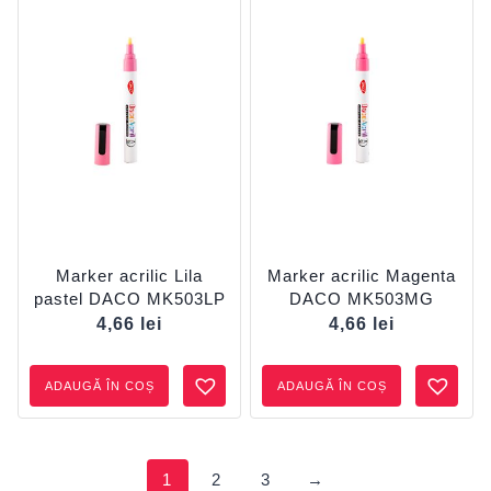
Marker acrilic Lila
Marker acrilic Magenta
pastel DACO MK503LP
DACO MK503MG
4,66
lei
4,66
lei
ADAUGĂ ÎN COȘ
ADAUGĂ ÎN COȘ
1
2
3
→