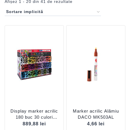
Afișez 1 - 20 din 41 de rezultate
Display marker acrilic
Marker acrilic Alămiu
180 buc 30 culori
DACO MK503AL
MK5180
889,88
lei
4,66
lei