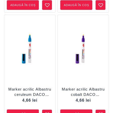
ADAUGĂ ÎN COȘ
ADAUGĂ ÎN COȘ
Marker acrilic Albastru
Marker acrilic Albastru
ceruleum DACO
cobalt DACO
MK503AC
MK503ACO
4,66
lei
4,66
lei