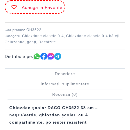
DACO
Adauga la Favorite
38
cm
-
Școlari
GH3522
Cod produs:
Ghiozdane clasele 0-4
Ghiozdane clasele 0-4 băieți
Categorii:
,
,
Ghiozdane, genți
Rechizite
,
Distribuie pe:
Descriere
Informații suplimentare
Recenzii (0)
Ghiozdan școlar DACO GH3522 38 cm –
negru/verde, ghiozdan școlari cu 4
compartimente, poliester rezistent