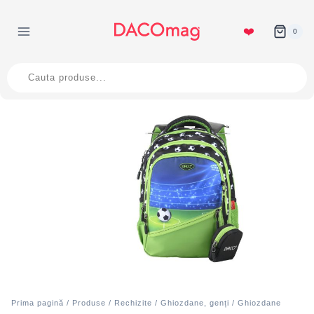
Skip
to
❤️
0
content
Products
search
Prima pagină
/
Produse
/
Rechizite
/
Ghiozdane, genți
/
Ghiozdane