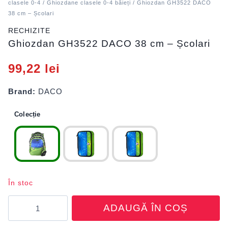
clasele 0-4
/
Ghiozdane clasele 0-4 băieți
/ Ghiozdan GH3522 DACO
38 cm – Școlari
RECHIZITE
Ghiozdan GH3522 DACO 38 cm – Școlari
99,22
lei
Brand:
DACO
Colecție
În stoc
Cantitate
ADAUGĂ ÎN COȘ
Ghiozdan
GH3522