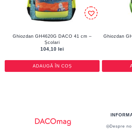
Ghiozdan GH4620G DACO 41 cm –
Ghiozdan GH
Școlari
104,10
lei
ADAUGĂ ÎN COȘ
INFORMA
Despre no