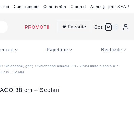
e noi
Cum cumpăr
Cum livrăm
Contact
Achiziții prin SEAP
❤ Favorite
PROMOTII
Cos
0
eciale
Papetărie
Rechizite
e
/
Ghiozdane, genți
/
Ghiozdane clasele 0-4
/
Ghiozdane clasele 0-4
 cm – Școlari
ACO 38 cm – Școlari