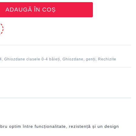
ADAUGĂ ÎN COȘ
e
4
Ghiozdane clasele 0-4 băieți
Ghiozdane, genți
Rechizite
,
,
,
bru optim între funcționalitate, rezistență și un design