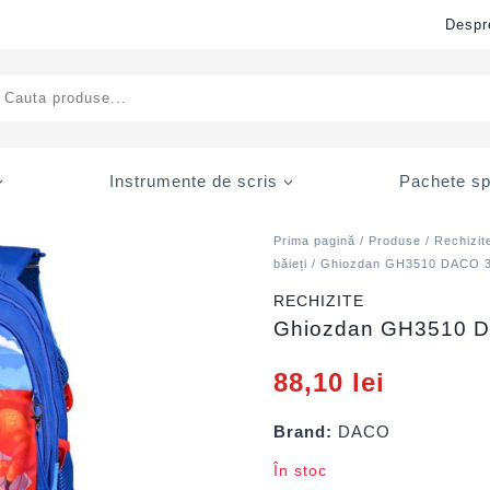
Despr
ducts
rch
Instrumente de scris
Pachete sp
Prima pagină
/
Produse
/
Rechizit
băieți
/ Ghiozdan GH3510 DACO 38
RECHIZITE
Ghiozdan GH3510 D
88,10
lei
Brand:
DACO
În stoc