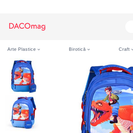
Skip
to
content
Pro
sea
Arte Plastice
Birotică
Craft