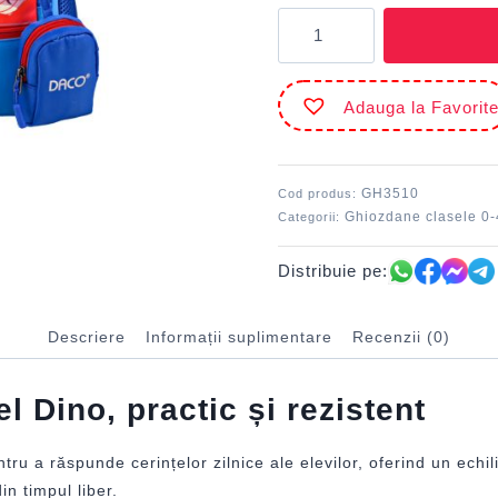
Cantitate
Ghiozdan
GH3510
DACO
Adauga la Favorit
38
cm
-
Școlari
GH3510
Cod produs:
Ghiozdane clasele 0-
Categorii:
Distribuie pe:
Descriere
Informații suplimentare
Recenzii (0)
Dino, practic și rezistent
ru a răspunde cerințelor zilnice ale elevilor, oferind un echili
in timpul liber.