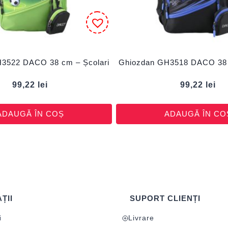
3522 DACO 38 cm – Școlari
Ghiozdan GH3518 DACO 38 
99,22
lei
99,22
lei
ADAUGĂ ÎN COȘ
ADAUGĂ ÎN CO
ȚII
SUPORT CLIENȚI
i
Livrare