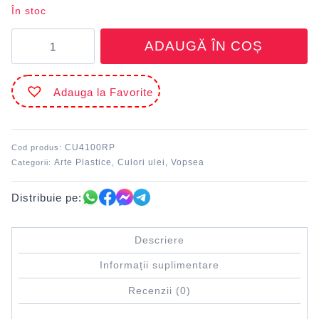
În stoc
Cantitate
ADAUGĂ ÎN COȘ
Culori
ulei
100
Adauga la Favorite
ml
Roșu
permanent
DACO
CU4100RP
Cod produs:
Arte Plastice
Culori ulei
Vopsea
Categorii:
,
,
Distribuie pe:
Descriere
Informații suplimentare
Recenzii (0)