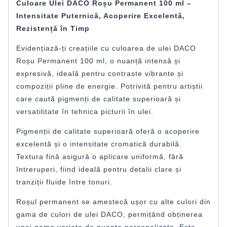
Culoare Ulei DACO Roșu Permanent 100 ml –
Intensitate Puternică, Acoperire Excelentă,
Rezistență în Timp
Evidențiază-ți creațiile cu culoarea de ulei DACO
Roșu Permanent 100 ml, o nuanță intensă și
expresivă, ideală pentru contraste vibrante și
compoziții pline de energie. Potrivită pentru artiștii
care caută pigmenți de calitate superioară și
versatilitate în tehnica picturii în ulei.
Pigmenții de calitate superioară oferă o acoperire
excelentă și o intensitate cromatică durabilă.
Textura fină asigură o aplicare uniformă, fără
întreruperi, fiind ideală pentru detalii clare și
tranziții fluide între tonuri.
Roșul permanent se amestecă ușor cu alte culori din
gama de culori de ulei DACO, permițând obținerea
unei game variate de nuanțe personalizate. Este