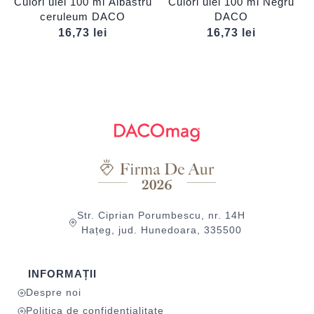
Culori ulei 100 ml Albastru
Culori ulei 100 ml Negru
ceruleum DACO
DACO
16,73
lei
16,73
lei
Str. Ciprian Porumbescu, nr. 14H
Hațeg, jud. Hunedoara, 335500
INFORMAȚII
Despre noi
Politica de confidențialitate