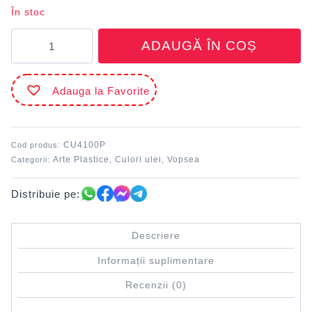
În stoc
Cantitate
ADAUGĂ ÎN COȘ
Culori
ulei
100
Adauga la Favorite
ml
Portocaliu
DACO
CU4100P
Cod produs:
Arte Plastice
Culori ulei
Vopsea
Categorii:
,
,
Distribuie pe:
Descriere
Informații suplimentare
Recenzii (0)