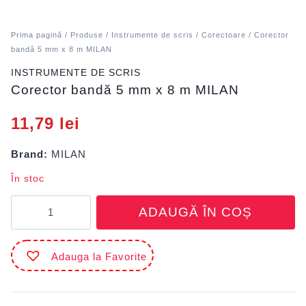
Prima pagină
/
Produse
/
Instrumente de scris
/
Corectoare
/ Corector
bandă 5 mm x 8 m MILAN
INSTRUMENTE DE SCRIS
Corector bandă 5 mm x 8 m MILAN
11,79
lei
Brand:
MILAN
În stoc
Cantitate
ADAUGĂ ÎN COȘ
Corector
bandă
5
Adauga la Favorite
mm
x
8
m