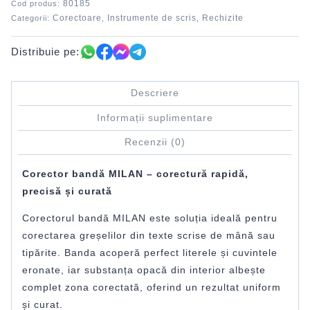
80185
Cod produs:
MILAN
Corectoare
Instrumente de scris
Rechizite
Categorii:
,
,
Distribuie pe:
Descriere
Informații suplimentare
Recenzii (0)
Corector bandă MILAN – corectură rapidă,
precisă și curată
Corectorul bandă MILAN este soluția ideală pentru
corectarea greșelilor din texte scrise de mână sau
tipărite. Banda acoperă perfect literele și cuvintele
eronate, iar substanța opacă din interior albește
complet zona corectată, oferind un rezultat uniform
și curat.