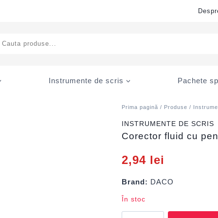
Despr
ducts
rch
Instrumente de scris
Pachete sp
Prima pagină
/
Produse
/
Instrume
INSTRUMENTE DE SCRIS
Corector fluid cu p
2,94
lei
Brand:
DACO
În stoc
Cantitate