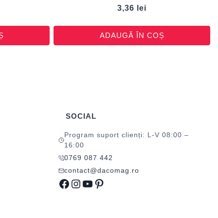
3,36
lei
Ș
ADAUGĂ ÎN COȘ
SOCIAL
Program suport clienți: L-V 08:00 –
16:00
0769 087 442
contact@dacomag.ro
Facebook
Instagram
YouTube
Pinterest