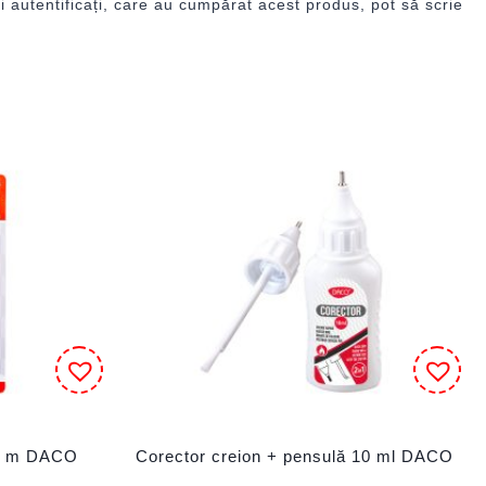
i autentificați, care au cumpărat acest produs, pot să scrie
 8 m DACO
Corector creion + pensulă 10 ml DACO