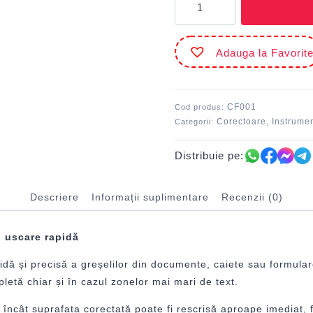
Corector
fluid
cu
Adauga la Favorit
pensulă
20
ml
DACO
CF001
Cod produs:
Corectoare
Instrumen
Categorii:
,
Distribuie pe:
Descriere
Informații suplimentare
Recenzii (0)
i uscare rapidă
ă și precisă a greșelilor din documente, caiete sau formulare. 
etă chiar și în cazul zonelor mai mari de text.
 încât suprafața corectată poate fi rescrisă aproape imediat,