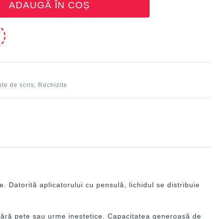
ADAUGĂ ÎN COȘ
e
te de scris
Rechizite
,
Datorită aplicatorului cu pensulă, lichidul se distribuie
 fără pete sau urme inestetice. Capacitatea generoasă de