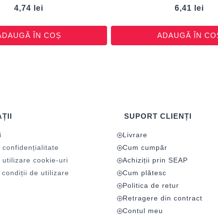
4,74
lei
6,41
lei
ADAUGĂ ÎN COȘ
ADAUGĂ ÎN CO
ȚII
SUPORT CLIENȚI
i
Livrare
 confidențialitate
Cum cumpăr
 utilizare cookie-uri
Achiziții prin SEAP
condiții de utilizare
Cum plătesc
Politica de retur
Retragere din contract
Contul meu