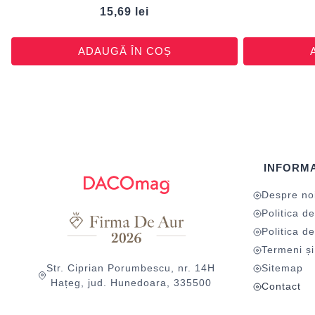
15,69
lei
ADAUGĂ ÎN COȘ
INFORMA
Despre no
Politica de
Politica de
Termeni și 
Str. Ciprian Porumbescu, nr. 14H
Sitemap
Hațeg, jud. Hunedoara, 335500
Contact