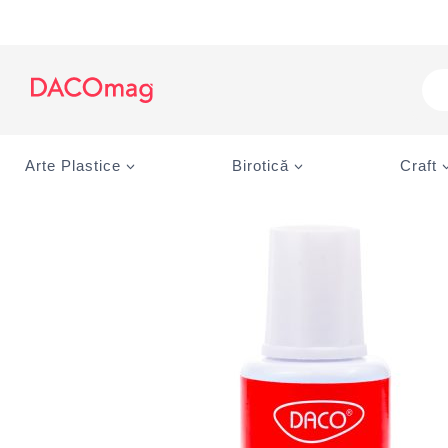
Skip
to
content
Pro
sea
Arte Plastice
Birotică
Craft