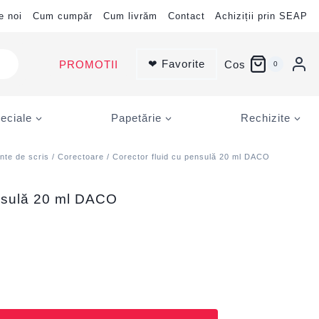
e noi
Cum cumpăr
Cum livrăm
Contact
Achiziții prin SEAP
❤ Favorite
PROMOTII
Cos
0
eciale
Papetărie
Rechizite
nte de scris
/
Corectoare
/ Corector fluid cu pensulă 20 ml DACO
ensulă 20 ml DACO