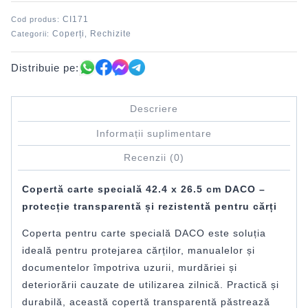
26.5
CI171
Cod produs:
cm
Coperți
Rechizite
Categorii:
,
DACO
Distribuie pe:
Descriere
Informații suplimentare
Recenzii (0)
Copertă carte specială 42.4 x 26.5 cm DACO –
protecție transparentă și rezistentă pentru cărți
Coperta pentru carte specială DACO este soluția
ideală pentru protejarea cărților, manualelor și
documentelor împotriva uzurii, murdăriei și
deteriorării cauzate de utilizarea zilnică. Practică și
durabilă, această copertă transparentă păstrează