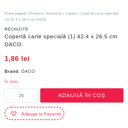
Prima pagină
/
Produse
/
Rechizite
/
Coperți
/ Copertă carte specială
(1) 42.4 x 26.5 cm DACO
RECHIZITE
Copertă carte specială (1) 42.4 x 26.5 cm
DACO
1,86
lei
Brand:
DACO
În stoc
Cantitate
ADAUGĂ ÎN COȘ
Copertă
carte
specială
Adauga la Favorite
(1)
42.4
x