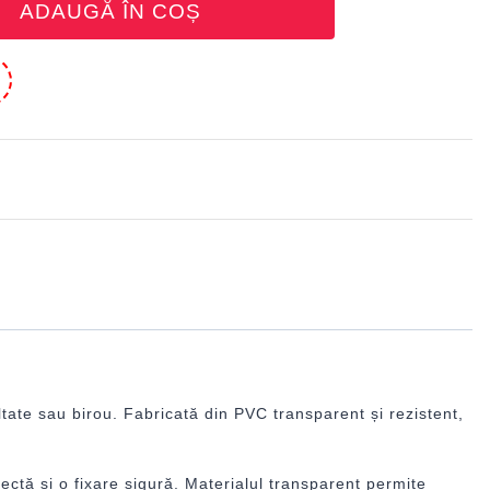
ADAUGĂ ÎN COȘ
e
ltate sau birou. Fabricată din PVC transparent și rezistent,
ctă și o fixare sigură. Materialul transparent permite