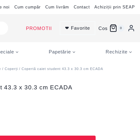
e noi
Cum cumpăr
Cum livrăm
Contact
Achiziții prin SEAP
❤ Favorite
PROMOTII
Cos
0
eciale
Papetărie
Rechizite
e
/
Coperți
/ Copertă caiet student 43.3 x 30.3 cm ECADA
nt 43.3 x 30.3 cm ECADA