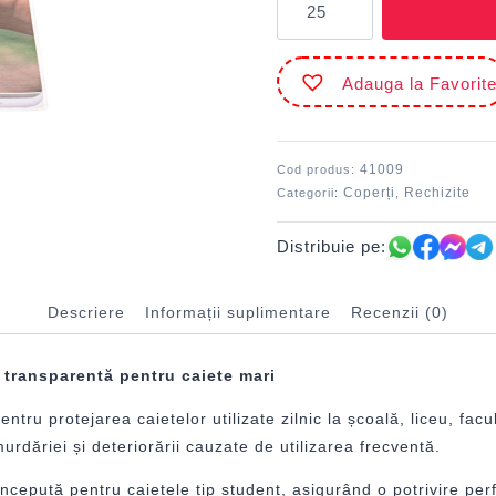
Copertă
caiet
student
Adauga la Favorit
43.3
x
30.3
cm
41009
Cod produs:
ECADA
Coperți
Rechizite
Categorii:
,
Distribuie pe:
Descriere
Informații suplimentare
Recenzii (0)
 transparentă pentru caiete mari
ru protejarea caietelor utilizate zilnic la școală, liceu, facu
urdăriei și deteriorării cauzate de utilizarea frecventă.
epută pentru caietele tip student, asigurând o potrivire perfe