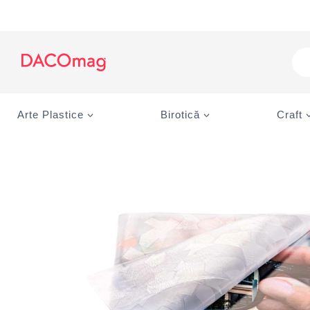
Skip
to
content
Pro
sea
Arte Plastice
Birotică
Craft