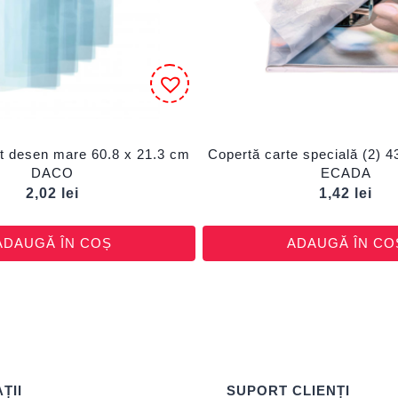
t desen mare 60.8 x 21.3 cm
Copertă carte specială (2) 4
DACO
ECADA
2,02
lei
1,42
lei
ADAUGĂ ÎN COȘ
ADAUGĂ ÎN CO
ȚII
SUPORT CLIENȚI