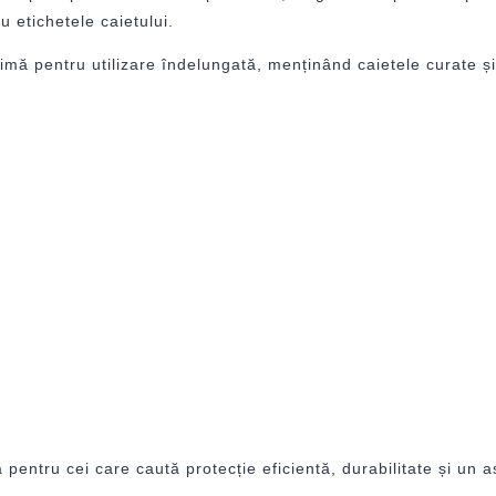
u etichetele caietului.
timă pentru utilizare îndelungată, menținând caietele curate ș
tru cei care caută protecție eficientă, durabilitate și un aspe