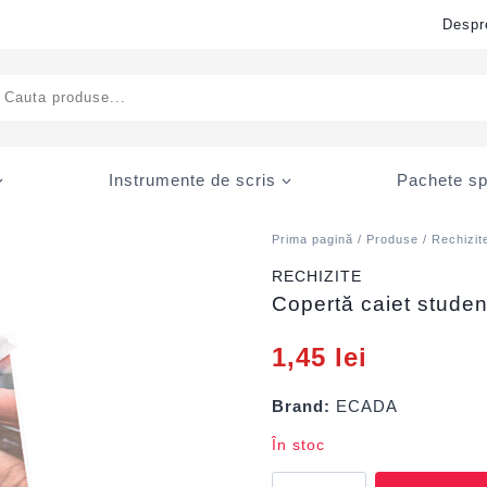
Despr
ducts
rch
Instrumente de scris
Pachete sp
Prima pagină
/
Produse
/
Rechizit
RECHIZITE
Copertă caiet stude
1,45
lei
Brand:
ECADA
În stoc
Cantitate