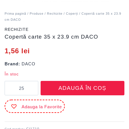
Prima pagină
/
Produse
/
Rechizite
/
Coperți
/ Copertă carte 35 x 23.9
cm DACO
RECHIZITE
Copertă carte 35 x 23.9 cm DACO
1,56
lei
Brand:
DACO
În stoc
Cantitate
ADAUGĂ ÎN COȘ
Copertă
carte
35
Adauga la Favorite
x
23.9
cm
DACO