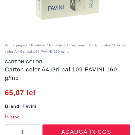
Prima pagină
/
Produse
/
Papetărie
/
Cartoane
/
Carton color
/ Carton
color A4 Gri pal 109 FAVINI 160 g/mp
CARTON COLOR
Carton color A4 Gri pal 109 FAVINI 160
g/mp
65,07
lei
Brand:
Favini
În stoc
Cantitate
ADAUGĂ ÎN COȘ
Carton