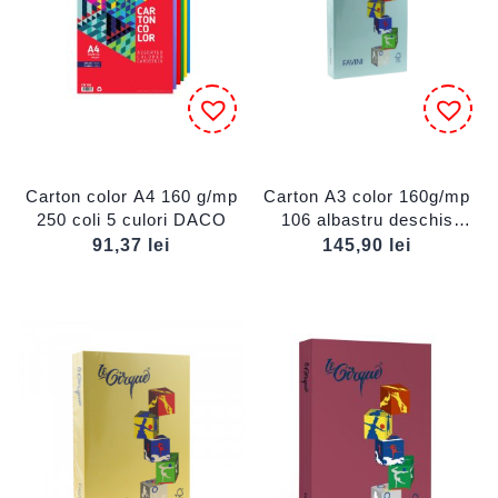
Carton color A4 160 g/mp
Carton A3 color 160g/mp
250 coli 5 culori DACO
106 albastru deschis
FAVINI
91,37
lei
145,90
lei