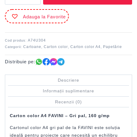
color
A4
Adauga la Favorite
Gri
pal
109
FAVINI
A74U304
Cod produs:
160
Cartoane
Carton color
Carton color A4
Papetărie
Categorii:
,
,
,
g/mp
Distribuie pe:
Descriere
Informații suplimentare
Recenzii (0)
Carton color A4 FAVINI – Gri pal, 160 g/mp
Cartonul color A4 gri pal de la
FAVINI
este soluția
ideală pentru proiecte care necesită un echilibru