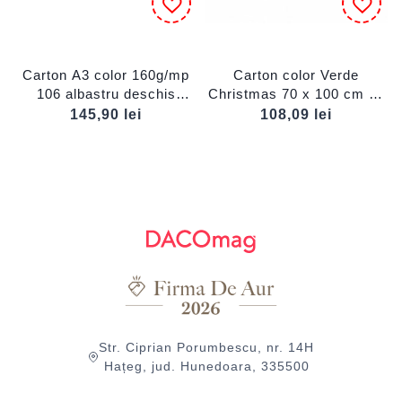
Carton A3 color 160g/mp
Carton color Verde
106 albastru deschis
Christmas 70 x 100 cm 10
FAVINI
coli DACO CN271V
145,90
lei
108,09
lei
Str. Ciprian Porumbescu, nr. 14H
Hațeg, jud. Hunedoara, 335500