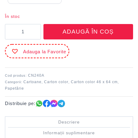
În stoc
Cantitate
ADAUGĂ ÎN COȘ
Carton
color
Albastru
Adauga la Favorite
închis
46
x
64
CN240A
Cod produs:
cm
Cartoane
Carton color
Carton color 46 x 64 cm
Categorii:
,
,
,
10
Papetărie
coli
240
Distribuie pe:
g/mp
DACO
CN240A
Descriere
Informații suplimentare