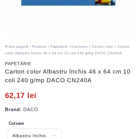
Prima pagină
/
Produse
/
Papetărie
/
Cartoane
/
Carton color
/ Carton
color Albastru închis 46 x 64 cm 10 coli 240 g/mp DACO CN240A
PAPETĂRIE
Carton color Albastru închis 46 x 64 cm 10
coli 240 g/mp DACO CN240A
62,17
lei
Brand:
DACO
Culoare