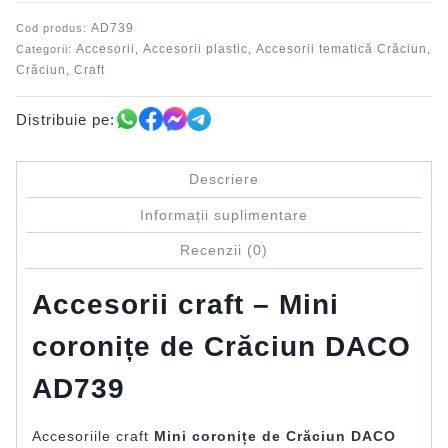
de
AD739
Cod produs:
Crăciun
Accesorii
Accesorii plastic
Accesorii tematică Crăciun
Categorii:
,
,
,
DACO
Crăciun
Craft
,
Distribuie pe:
Descriere
Informații suplimentare
Recenzii (0)
Accesorii craft – Mini
coronițe de Crăciun DACO
AD739
Accesoriile craft
Mini coronițe de Crăciun DACO