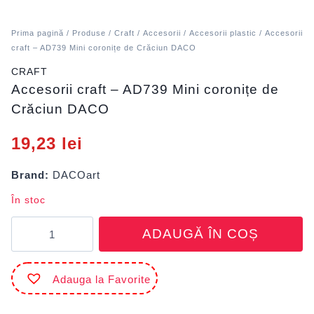
Prima pagină
/
Produse
/
Craft
/
Accesorii
/
Accesorii plastic
/ Accesorii
craft – AD739 Mini coronițe de Crăciun DACO
CRAFT
Accesorii craft – AD739 Mini coronițe de
Crăciun DACO
19,23
lei
Brand:
DACOart
În stoc
Cantitate
ADAUGĂ ÎN COȘ
Accesorii
craft
-
Adauga la Favorite
AD739
Mini
coronițe