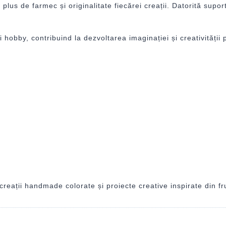
lus de farmec și originalitate fiecărei creații. Datorită suportu
i hobby, contribuind la dezvoltarea imaginației și creativității p
creații handmade colorate și proiecte creative inspirate din f