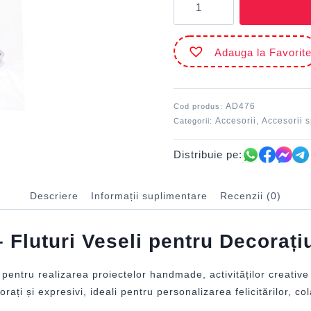
Accesorii
craft
-
Adauga la Favorit
AD476
Fluturi
veseli
DACO
AD476
Cod produs:
Accesorii
Accesorii 
Categorii:
,
Distribuie pe:
Descriere
Informații suplimentare
Recenzii (0)
Fluturi Veseli pentru Decorațiu
 pentru realizarea proiectelor handmade, activităților creative
ați și expresivi, ideali pentru personalizarea felicitărilor, col