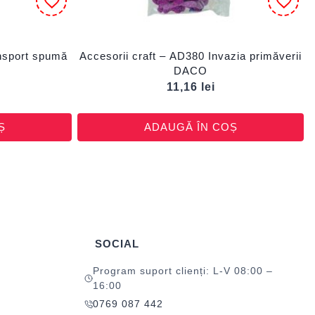
ansport spumă
Accesorii craft – AD380 Invazia primăverii
DACO
11,16
lei
Ș
ADAUGĂ ÎN COȘ
SOCIAL
Program suport clienți: L-V 08:00 –
16:00
0769 087 442