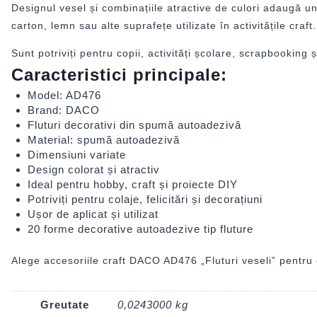
Designul vesel și combinațiile atractive de culori adaugă un p
carton, lemn sau alte suprafețe utilizate în activitățile craft.
Sunt potriviți pentru copii, activități școlare, scrapbooking ș
Caracteristici principale:
Model: AD476
Brand: DACO
Fluturi decorativi din spumă autoadezivă
Material: spumă autoadezivă
Dimensiuni variate
Design colorat și atractiv
Ideal pentru hobby, craft și proiecte DIY
Potriviți pentru colaje, felicitări și decorațiuni
Ușor de aplicat și utilizat
20 forme decorative autoadezive tip fluture
Alege accesoriile craft DACO AD476 „Fluturi veseli” pentru 
Greutate
0,0243000 kg