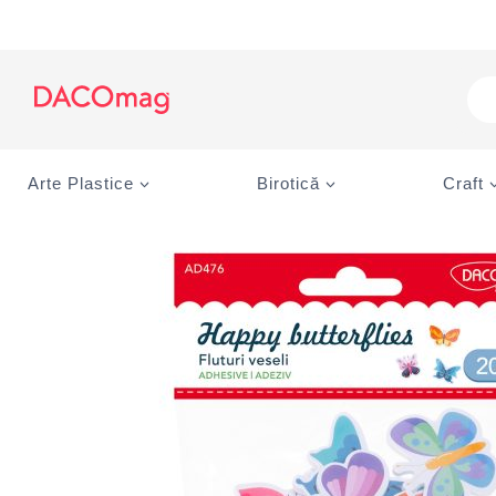
Skip
to
content
Pro
sea
Arte Plastice
Birotică
Craft