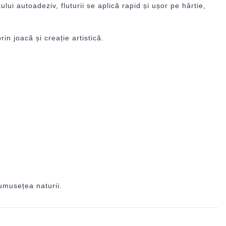
lui autoadeziv, fluturii se aplică rapid și ușor pe hârtie,
rin joacă și creație artistică.
rumusețea naturii.