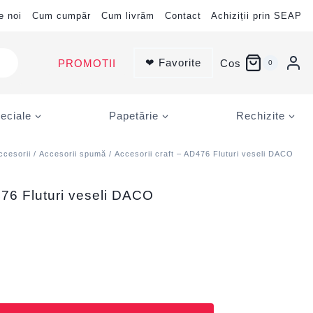
e noi
Cum cumpăr
Cum livrăm
Contact
Achiziții prin SEAP
❤ Favorite
PROMOTII
Cos
0
eciale
Papetărie
Rechizite
ccesorii
/
Accesorii spumă
/ Accesorii craft – AD476 Fluturi veseli DACO
476 Fluturi veseli DACO