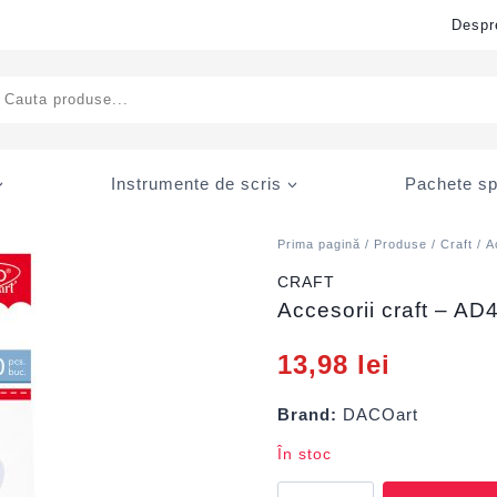
Despr
ducts
rch
Instrumente de scris
Pachete sp
Prima pagină
/
Produse
/
Craft
/
A
CRAFT
Accesorii craft – AD
13,98
lei
Brand:
DACOart
În stoc
Cantitate