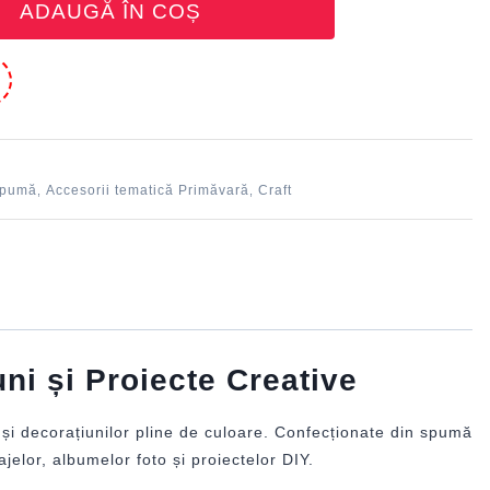
ADAUGĂ ÎN COȘ
e
spumă
Accesorii tematică Primăvară
Craft
,
,
ni și Proiecte Creative
 și decorațiunilor pline de culoare. Confecționate din spumă
ajelor, albumelor foto și proiectelor DIY.