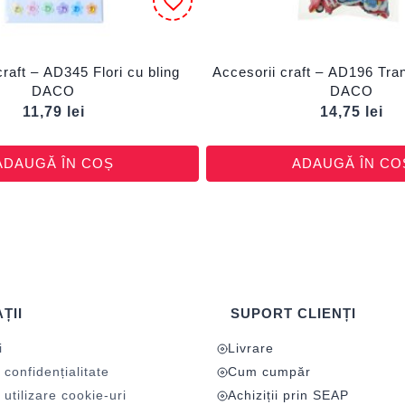
craft – AD345 Flori cu bling
Accesorii craft – AD196 Tr
DACO
DACO
11,79
lei
14,75
lei
ADAUGĂ ÎN COȘ
ADAUGĂ ÎN CO
ȚII
SUPORT CLIENȚI
i
Livrare
 confidențialitate
Cum cumpăr
 utilizare cookie-uri
Achiziții prin SEAP