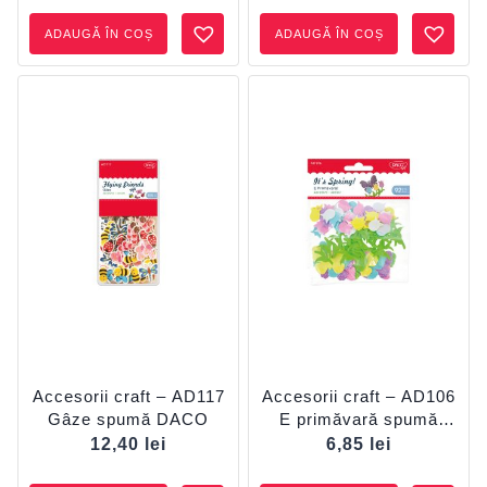
ADAUGĂ ÎN COȘ
ADAUGĂ ÎN COȘ
Accesorii craft – AD117
Accesorii craft – AD106
Gâze spumă DACO
E primăvară spumă
DACO
12,40
lei
6,85
lei