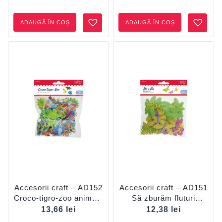
ADAUGĂ ÎN COȘ
ADAUGĂ ÎN COȘ
Accesorii craft – AD152
Accesorii craft – AD151
Croco-tigro-zoo animale
Să zburăm fluturi
spumă autoadezivă
spumă DACO
13,66
lei
12,38
lei
DACO