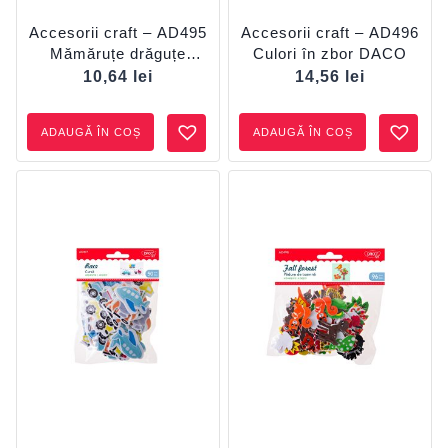
Accesorii craft – AD495
Accesorii craft – AD496
Mămăruțe drăguțe
Culori în zbor DACO
DACO
10,64
lei
14,56
lei
ADAUGĂ ÎN COȘ
ADAUGĂ ÎN COȘ