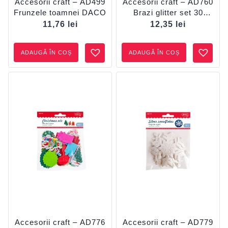
Accesorii craft – AD499
Accesorii craft – AD760
Frunzele toamnei DACO
Brazi glitter set 30
DACO
11,76
lei
12,35
lei
ADAUGĂ ÎN COȘ
ADAUGĂ ÎN COȘ
Accesorii craft – AD776
Accesorii craft – AD779