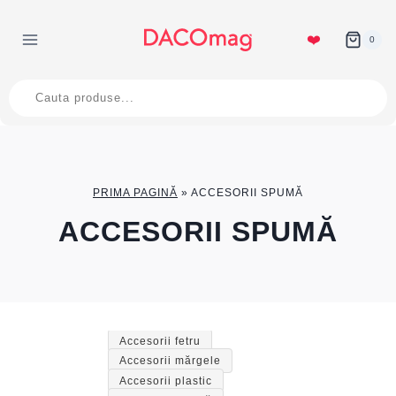
Skip
to
❤️
0
content
Products
search
PRIMA PAGINĂ
»
ACCESORII SPUMĂ
ACCESORII SPUMĂ
Accesorii fetru
Accesorii mărgele
Accesorii plastic