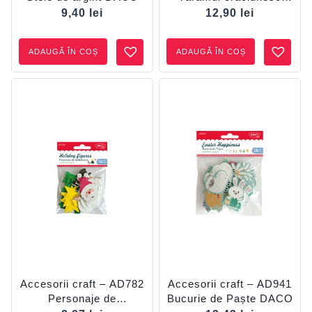
DACO
9,40
lei
12,90
lei
ADAUGĂ ÎN COȘ
ADAUGĂ ÎN COȘ
Accesorii craft – AD782
Accesorii craft – AD941
Personaje de
Bucurie de Paște DACO