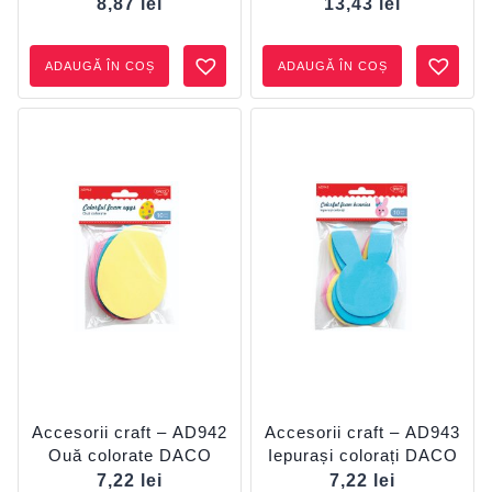
sărbătoare DACO
8,87
lei
13,43
lei
ADAUGĂ ÎN COȘ
ADAUGĂ ÎN COȘ
Accesorii craft – AD942
Accesorii craft – AD943
Ouă colorate DACO
Iepurași colorați DACO
7,22
lei
7,22
lei