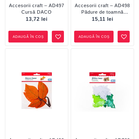
Accesorii craft – AD497
Accesorii craft – AD498
Cursă DACO
Pădure de toamnă
DACO
13,72
lei
15,11
lei
ADAUGĂ ÎN COȘ
ADAUGĂ ÎN COȘ