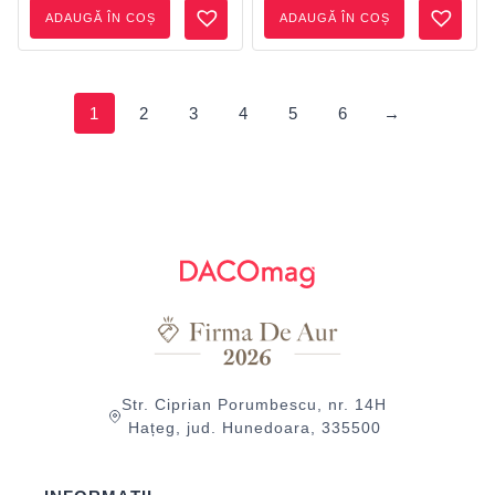
ADAUGĂ ÎN COȘ
ADAUGĂ ÎN COȘ
1
2
3
4
5
6
→
Str. Ciprian Porumbescu, nr. 14H
Hațeg, jud. Hunedoara, 335500