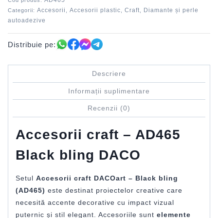
AD465
Cod produs:
Accesorii
Accesorii plastic
Craft
Diamante și perle
Categorii:
,
,
,
autoadezive
Distribuie pe:
Descriere
Informații suplimentare
Recenzii (0)
Accesorii craft – AD465
Black bling DACO
Setul
Accesorii craft DACOart – Black bling
(AD465)
este destinat proiectelor creative care
necesită accente decorative cu impact vizual
puternic și stil elegant. Accesoriile sunt
elemente