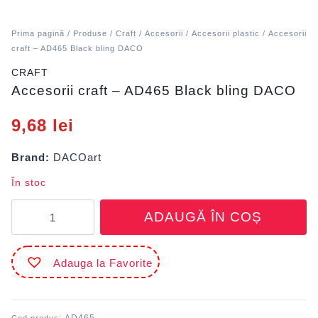
Prima pagină
/
Produse
/
Craft
/
Accesorii
/
Accesorii plastic
/ Accesorii
craft – AD465 Black bling DACO
CRAFT
Accesorii craft – AD465 Black bling DACO
9,68
lei
Brand:
DACOart
În stoc
Cantitate
ADAUGĂ ÎN COȘ
Accesorii
craft
-
Adauga la Favorite
AD465
Black
bling
DACO