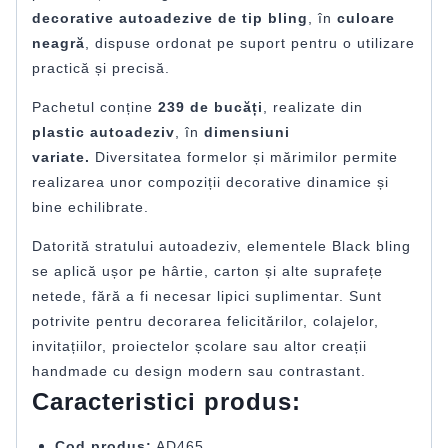
decorative autoadezive de tip bling
, în
culoare
neagră
, dispuse ordonat pe suport pentru o utilizare
practică și precisă.
Pachetul conține
239 de bucăți
, realizate din
plastic autoadeziv
, în
dimensiuni
variate.
Diversitatea formelor și mărimilor permite
realizarea unor compoziții decorative dinamice și
bine echilibrate.
Datorită stratului autoadeziv, elementele Black bling
se aplică ușor pe hârtie, carton și alte suprafețe
netede, fără a fi necesar lipici suplimentar. Sunt
potrivite pentru decorarea felicitărilor, colajelor,
invitațiilor, proiectelor școlare sau altor creații
handmade cu design modern sau contrastant.
Caracteristici produs:
Cod produs:
AD465