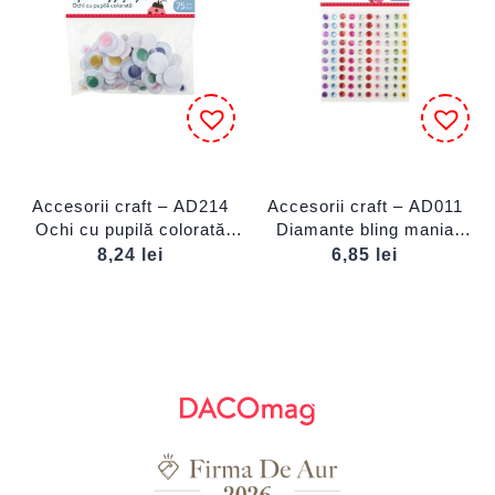
Accesorii craft – AD214
Accesorii craft – AD011
Ochi cu pupilă colorată
Diamante bling mania
DACO
DACO
8,24
lei
6,85
lei