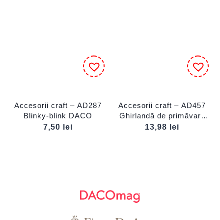
Accesorii craft – AD287
Accesorii craft – AD457
Blinky-blink DACO
Ghirlandă de primăvară
DACO
7,50
lei
13,98
lei