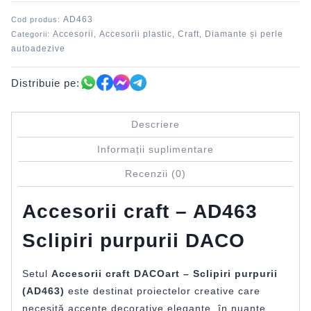
DACO
AD463
Cod produs:
Accesorii
Accesorii plastic
Craft
Diamante și perle
Categorii:
,
,
,
autoadezive
Distribuie pe:
Descriere
Informații suplimentare
Recenzii (0)
Accesorii craft – AD463
Sclipiri purpurii DACO
Setul
Accesorii craft DACOart – Sclipiri purpurii
(AD463)
este destinat proiectelor creative care
necesită accente decorative elegante, în nuanțe