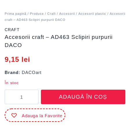
Prima pagină
/
Produse
/
Craft
/
Accesorii
/
Accesorii plastic
/ Accesorii
craft – AD463 Sclipiri purpurii DACO
CRAFT
Accesorii craft – AD463 Sclipiri purpurii
DACO
9,15
lei
Brand:
DACOart
În stoc
Cantitate
ADAUGĂ ÎN COȘ
Accesorii
craft
-
Adauga la Favorite
AD463
Sclipiri
purpurii