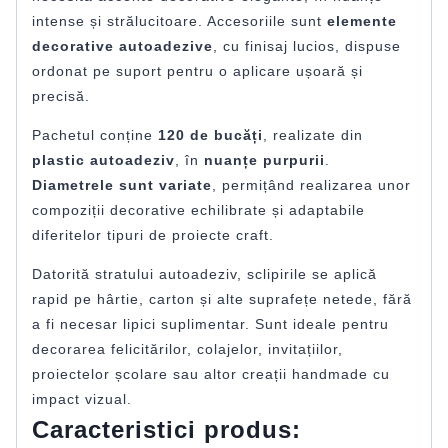
intense și strălucitoare. Accesoriile sunt
elemente
decorative autoadezive
, cu finisaj lucios, dispuse
ordonat pe suport pentru o aplicare ușoară și
precisă.
Pachetul conține
120 de bucăți
, realizate din
plastic autoadeziv
, în
nuanțe purpurii
.
Diametrele sunt variate
, permițând realizarea unor
compoziții decorative echilibrate și adaptabile
diferitelor tipuri de proiecte craft.
Datorită stratului autoadeziv, sclipirile se aplică
rapid pe hârtie, carton și alte suprafețe netede, fără
a fi necesar lipici suplimentar. Sunt ideale pentru
decorarea felicitărilor, colajelor, invitațiilor,
proiectelor școlare sau altor creații handmade cu
impact vizual.
Caracteristici produs: