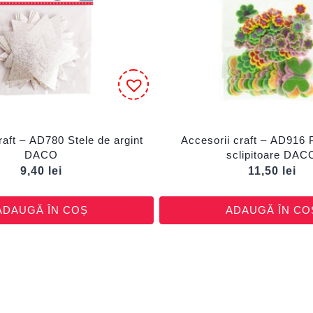
raft – AD780 Stele de argint
Accesorii craft – AD916
DACO
sclipitoare DAC
9,40
lei
11,50
lei
ADAUGĂ ÎN COȘ
ADAUGĂ ÎN CO