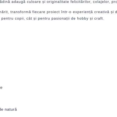
nă adaugă culoare și originalitate felicitărilor, colajelor, pr
inărit, transformă fiecare proiect într-o experiență creativă și 
t pentru copii, cât și pentru pasionații de hobby și craft.
de
 de natură