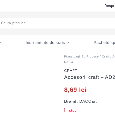
Despr
ducts
rch
Instrumente de scris
Pachete sp
Prima pagină
/
Produse
/
Craft
/
A
DACO
CRAFT
Accesorii craft – 
8,69
lei
Brand:
DACOart
În stoc