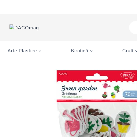
Skip
to
content
Pro
sea
Arte Plastice
Birotică
Craft