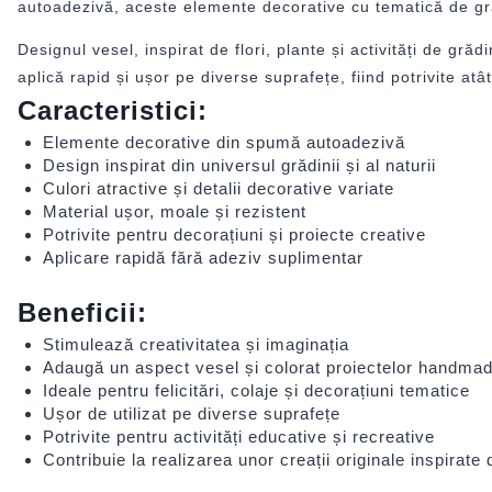
autoadezivă, aceste elemente decorative cu tematică de grădi
Designul vesel, inspirat de flori, plante și activități de grăd
aplică rapid și ușor pe diverse suprafețe, fiind potrivite atâ
Caracteristici:
Elemente decorative din spumă autoadezivă
Design inspirat din universul grădinii și al naturii
Culori atractive și detalii decorative variate
Material ușor, moale și rezistent
Potrivite pentru decorațiuni și proiecte creative
Aplicare rapidă fără adeziv suplimentar
Beneficii:
Stimulează creativitatea și imaginația
Adaugă un aspect vesel și colorat proiectelor handma
Ideale pentru felicitări, colaje și decorațiuni tematice
Ușor de utilizat pe diverse suprafețe
Potrivite pentru activități educative și recreative
Contribuie la realizarea unor creații originale inspirate