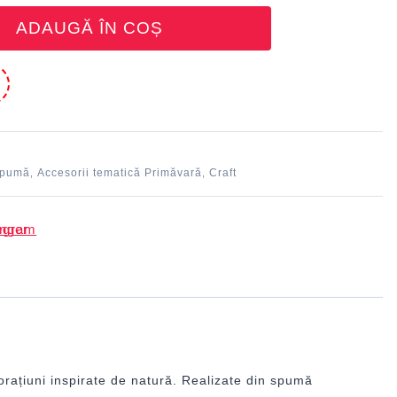
ADAUGĂ ÎN COȘ
e
spumă
Accesorii tematică Primăvară
Craft
,
,
orațiuni inspirate de natură. Realizate din spumă