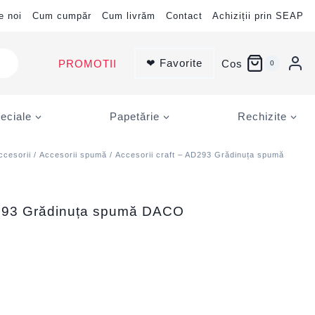
e noi
Cum cumpăr
Cum livrăm
Contact
Achiziții prin SEAP
❤ Favorite
PROMOTII
Cos
0
eciale
Papetărie
Rechizite
ccesorii
/
Accesorii spumă
/ Accesorii craft – AD293 Grădinuța spumă
AD293 Grădinuța spumă DACO