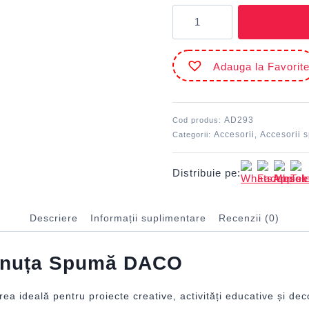
Cantitate
Accesorii
craft
-
Adauga la Favorit
AD293
Grădinuța
spumă
DACO
AD293
Cod produs:
Accesorii
Accesorii 
Categorii:
,
Distribuie pe:
Descriere
Informații suplimentare
Recenzii (0)
dinuța Spumă DACO
 ideală pentru proiecte creative, activități educative și dec