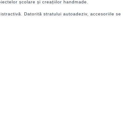
oiectelor școlare și creațiilor handmade.
distractivă. Datorită stratului autoadeziv, accesoriile se