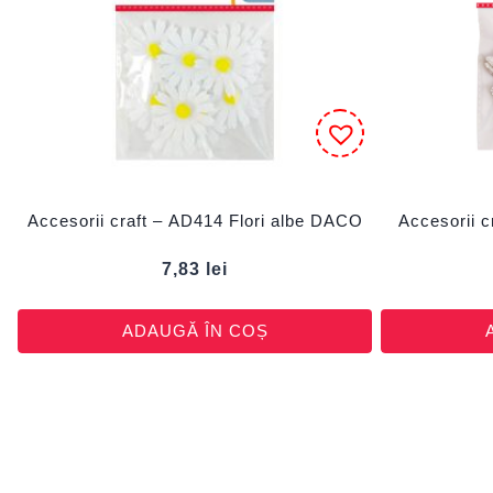
Accesorii craft – AD414 Flori albe DACO
Accesorii c
7,83
lei
ADAUGĂ ÎN COȘ