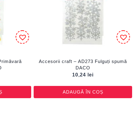
 Primăvară
Accesorii craft – AD273 Fulguți spumă
O
DACO
10,24
lei
Ș
ADAUGĂ ÎN COȘ