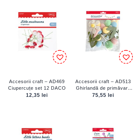
Accesorii craft – AD469
Accesorii craft – AD513
Ciupercuțe set 12 DACO
Ghirlandă de primăvară
DACO
12,35
lei
75,55
lei