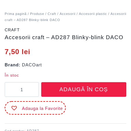
Prima pagină
/
Produse
/
Craft
/
Accesorii
/
Accesorii plastic
/ Accesorii
craft – AD287 Blinky-blink DACO
CRAFT
Accesorii craft – AD287 Blinky-blink DACO
7,50
lei
Brand:
DACOart
În stoc
Cantitate
ADAUGĂ ÎN COȘ
Accesorii
craft
-
Adauga la Favorite
AD287
Blinky-
blink
DACO