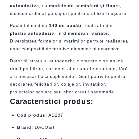
autoadezive
, cu
modele de semisferă și floare
,
dispuse ordonat pe suport pentru o utilizare ușoară.
Pachetul conține
140 de bucăți
, realizate din
plastic autoadeziv
, în
dimensiuni variate
.
Diversitatea formelor și mărimilor permite realizarea
unor compoziții decorative dinamice și expresive.
Datorită stratului autoadeziv, elementele se aplică
rapid pe hârtie, carton și alte suprafețe netede, fără
a fi necesar lipici suplimentar. Sunt potrivite pentru
decorarea felicitărilor, colajelor, invitațiilor,
proiectelor școlare sau altor creații handmade.
Caracteristici produs:
Cod produs:
AD287
Brand:
DACOart