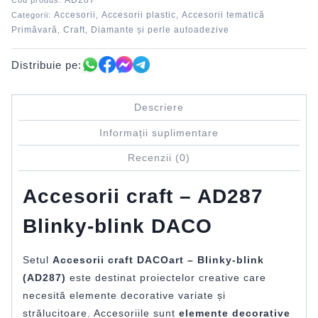
AD287
Cod produs:
Accesorii
Accesorii plastic
Accesorii tematică
Categorii:
,
,
Primăvară
Craft
Diamante și perle autoadezive
,
,
Distribuie pe:
Descriere
Informații suplimentare
Recenzii (0)
Accesorii craft – AD287
Blinky-blink DACO
Setul
Accesorii craft DACOart – Blinky-blink
(AD287)
este destinat proiectelor creative care
necesită elemente decorative variate și
strălucitoare. Accesoriile sunt
elemente decorative