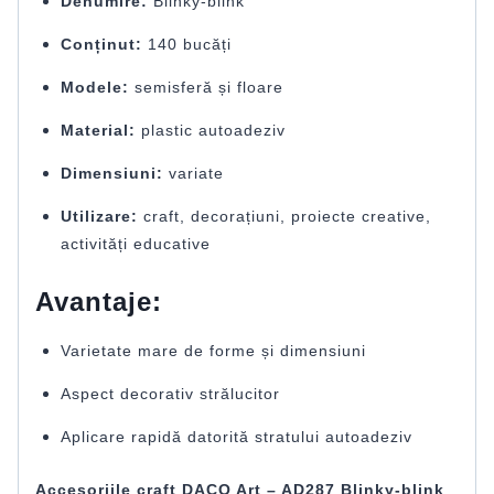
Denumire:
Blinky-blink
Conținut:
140 bucăți
Modele:
semisferă și floare
Material:
plastic autoadeziv
Dimensiuni:
variate
Utilizare:
craft, decorațiuni, proiecte creative,
activități educative
Avantaje:
Varietate mare de forme și dimensiuni
Aspect decorativ strălucitor
Aplicare rapidă datorită stratului autoadeziv
Accesoriile craft DACO Art – AD287 Blinky-blink