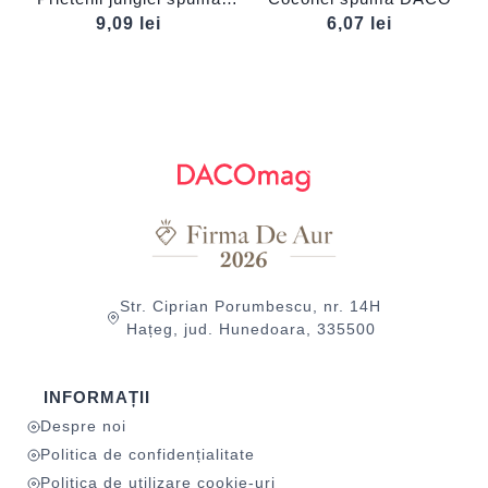
DACO
9,09
lei
6,07
lei
Str. Ciprian Porumbescu, nr. 14H
Hațeg, jud. Hunedoara, 335500
INFORMAȚII
Despre noi
Politica de confidențialitate
Politica de utilizare cookie-uri