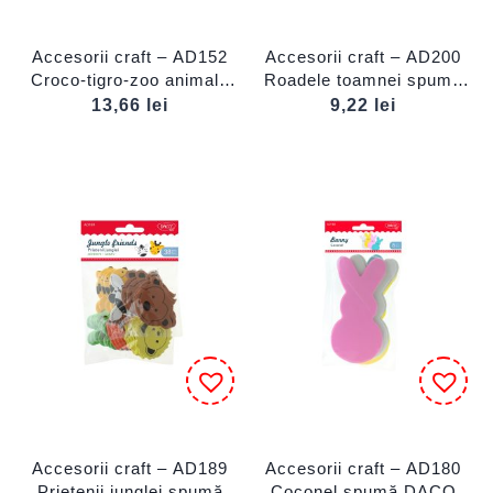
Accesorii craft – AD152
Accesorii craft – AD200
Croco-tigro-zoo animale
Roadele toamnei spumă
spumă autoadezivă DACO
DACO
13,66
lei
9,22
lei
Accesorii craft – AD189
Accesorii craft – AD180
Prietenii junglei spumă
Coconel spumă DACO