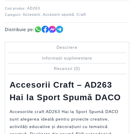
sport
AD263
Cod produs:
spumă
Accesorii
Accesorii spumă
Craft
Categorii:
,
,
DACO
Distribuie pe:
Descriere
Informații suplimentare
Recenzii (0)
Accesorii Craft – AD263
Hai la Sport Spumă DACO
Accesoriile craft AD263 Hai la Sport Spumă DACO
sunt alegerea ideală pentru proiecte creative,
activități educative și decorațiuni cu tematică
sportivă. Realizate din spumă EVA autoadezivă,