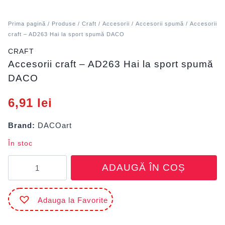
Prima pagină
/
Produse
/
Craft
/
Accesorii
/
Accesorii spumă
/ Accesorii
craft – AD263 Hai la sport spumă DACO
CRAFT
Accesorii craft – AD263 Hai la sport spumă
DACO
6,91
lei
Brand:
DACOart
În stoc
Cantitate
ADAUGĂ ÎN COȘ
Accesorii
craft
-
Adauga la Favorite
AD263
Hai
la