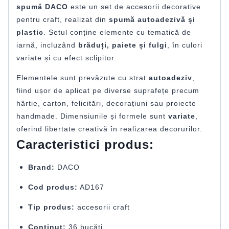
spumă DACO
este un set de accesorii decorative
pentru craft, realizat din
spumă autoadezivă și
plastic
. Setul conține elemente cu tematică de
iarnă, incluzând
brăduți, paiete și fulgi
, în culori
variate și cu efect sclipitor.
Elementele sunt prevăzute cu strat
autoadeziv
,
fiind ușor de aplicat pe diverse suprafețe precum
hârtie, carton, felicitări, decorațiuni sau proiecte
handmade. Dimensiunile și formele sunt
variate
,
oferind libertate creativă în realizarea decorurilor.
Caracteristici produs:
Brand:
DACO
Cod produs:
AD167
Tip produs:
accesorii craft
Conținut:
36 bucăți