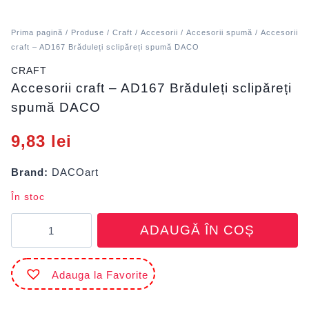
Prima pagină
/
Produse
/
Craft
/
Accesorii
/
Accesorii spumă
/ Accesorii
craft – AD167 Brăduleți sclipăreți spumă DACO
CRAFT
Accesorii craft – AD167 Brăduleți sclipăreți
spumă DACO
9,83
lei
Brand:
DACOart
În stoc
Cantitate
ADAUGĂ ÎN COȘ
Accesorii
craft
-
Adauga la Favorite
AD167
Brăduleți
sclipăreți