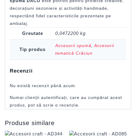
spumă DACO
este potrivit pentru proiecte creative,
decorațiuni sezoniere și activități handmade,
respectând fidel caracteristicile prezentate pe
ambalaj.
Greutate
0,0472200 kg
Accesorii spumă
,
Accesorii
Tip produs
tematică Crăciun
Recenzii
Nu există recenzii până acum.
Numai clienții autentificați, care au cumpărat acest
produs, pot să scrie o recenzie.
Produse similare