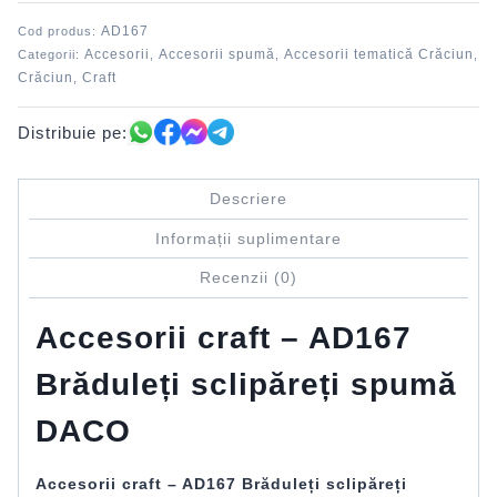
spumă
AD167
Cod produs:
DACO
Accesorii
Accesorii spumă
Accesorii tematică Crăciun
Categorii:
,
,
,
Crăciun
Craft
,
Distribuie pe:
Descriere
Informații suplimentare
Recenzii (0)
Accesorii craft – AD167
Brăduleți sclipăreți spumă
DACO
Accesorii craft – AD167 Brăduleți sclipăreți