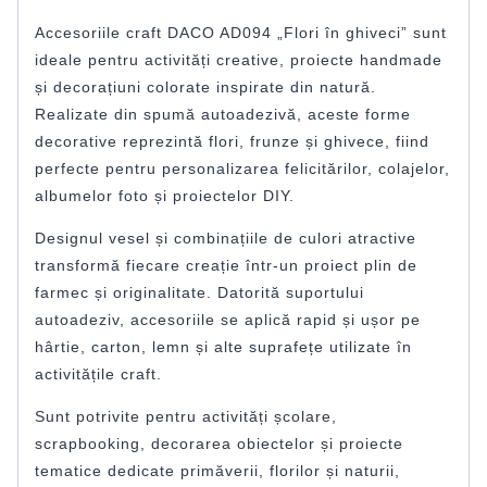
Accesoriile craft DACO AD094 „Flori în ghiveci” sunt
ideale pentru activități creative, proiecte handmade
și decorațiuni colorate inspirate din natură.
Realizate din spumă autoadezivă, aceste forme
decorative reprezintă flori, frunze și ghivece, fiind
perfecte pentru personalizarea felicitărilor, colajelor,
albumelor foto și proiectelor DIY.
Designul vesel și combinațiile de culori atractive
transformă fiecare creație într-un proiect plin de
farmec și originalitate. Datorită suportului
autoadeziv, accesoriile se aplică rapid și ușor pe
hârtie, carton, lemn și alte suprafețe utilizate în
activitățile craft.
Sunt potrivite pentru activități școlare,
scrapbooking, decorarea obiectelor și proiecte
tematice dedicate primăverii, florilor și naturii,