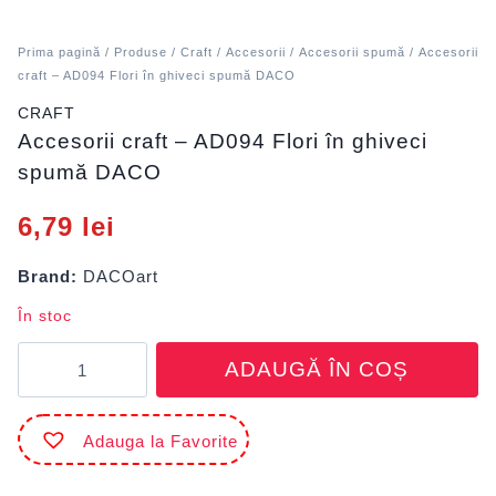
Prima pagină
/
Produse
/
Craft
/
Accesorii
/
Accesorii spumă
/ Accesorii
craft – AD094 Flori în ghiveci spumă DACO
CRAFT
Accesorii craft – AD094 Flori în ghiveci
spumă DACO
6,79
lei
Brand:
DACOart
În stoc
Cantitate
ADAUGĂ ÎN COȘ
Accesorii
craft
-
Adauga la Favorite
AD094
Flori
în