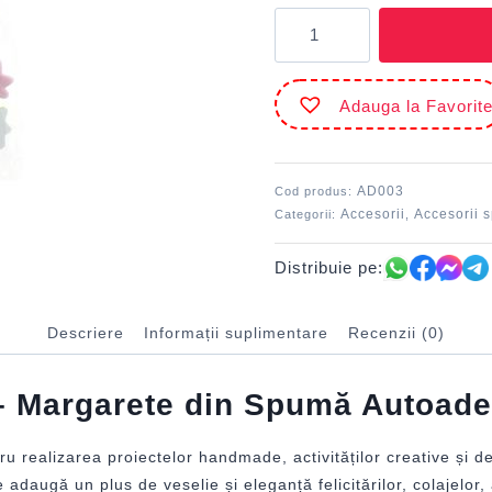
Cantitate
Accesorii
craft
-
Adauga la Favorit
AD003
Margarete
spumă
DACO
AD003
Cod produs:
Accesorii
Accesorii 
Categorii:
,
Distribuie pe:
Descriere
Informații suplimentare
Recenzii (0)
 Margarete din Spumă Autoadez
 realizarea proiectelor handmade, activităților creative și d
adaugă un plus de veselie și eleganță felicitărilor, colajelor, 