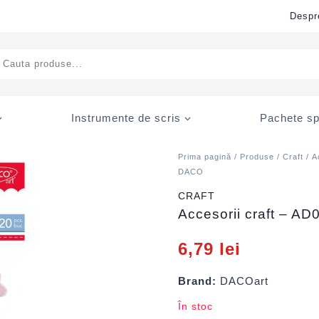
Despr
ducts
rch
Instrumente de scris
Pachete sp
Prima pagină
/
Produse
/
Craft
/
A
DACO
CRAFT
Accesorii craft – 
6,79
lei
Brand:
DACOart
În stoc