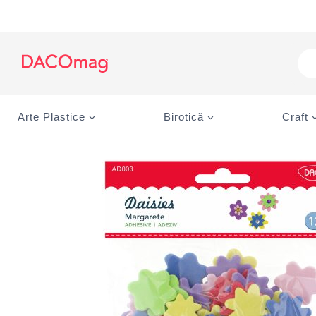
Skip
to
content
Pro
sea
Arte Plastice
Birotică
Craft