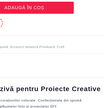
ADAUGĂ ÎN COȘ
e
spumă
Accesorii tematică Primăvară
Craft
,
,
ivă pentru Proiecte Creative
ecorațiunilor colorate. Confecționate din spumă
albumelor foto și proiectelor DIY.