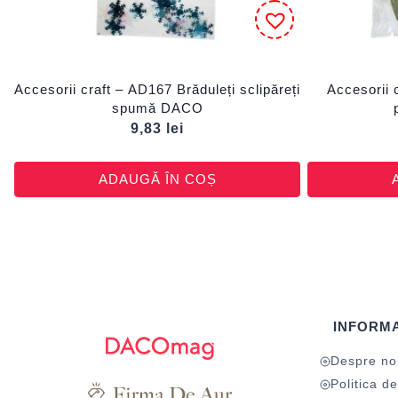
Accesorii craft – AD167 Brăduleți sclipăreți
Accesorii 
spumă DACO
9,83
lei
ADAUGĂ ÎN COȘ
INFORMA
Despre no
Politica de