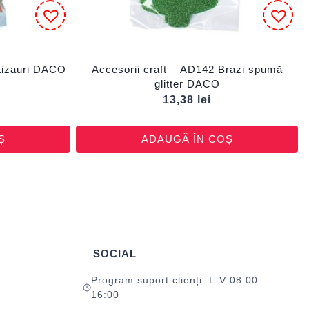
ltizauri DACO
Accesorii craft – AD142 Brazi spumă
glitter DACO
13,38
lei
Ș
ADAUGĂ ÎN COȘ
SOCIAL
Program suport clienți: L-V 08:00 –
16:00