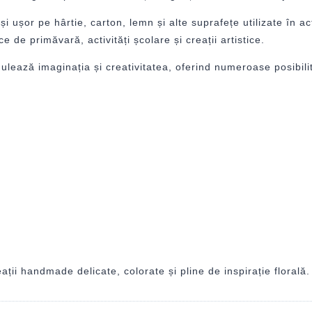
ușor pe hârtie, carton, lemn și alte suprafețe utilizate în activ
 de primăvară, activități școlare și creații artistice.
imulează imaginația și creativitatea, oferind numeroase posibili
ii handmade delicate, colorate și pline de inspirație florală.