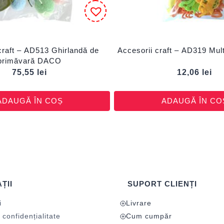
craft – AD513 Ghirlandă de
Accesorii craft – AD319 Mu
primăvară DACO
75,55
lei
12,06
lei
ADAUGĂ ÎN COȘ
ADAUGĂ ÎN CO
ȚII
SUPORT CLIENȚI
i
Livrare
 confidențialitate
Cum cumpăr