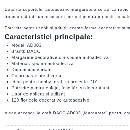
Datorită suportului autoadeziv, margaretele se aplică rapid și 
transformă într-un accesoriu perfect pentru proiecte tematice
Potrivite pentru copii și adulți, aceste forme decorative st
Caracteristici principale:
Model: AD003
Brand: DACO
Margarete decorative din spumă autoadezivă
Material: spumă autoadezivă
Dimensiuni variate
Culori pastelate diverse
Ideal pentru hobby, craft și proiecte DIY
Potrivite pentru colaje, felicitări și decorațiuni
Ușor de aplicat și utilizat
120 floricele decorative autoadezive
Alege accesoriile craft DACO AD003 „Margarete” pentru creaț