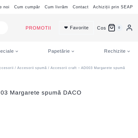
e noi
Cum cumpăr
Cum livrăm
Contact
Achiziții prin SEAP
❤ Favorite
PROMOTII
Cos
0
eciale
Papetărie
Rechizite
ccesorii
/
Accesorii spumă
/ Accesorii craft – AD003 Margarete spumă
AD003 Margarete spumă DACO