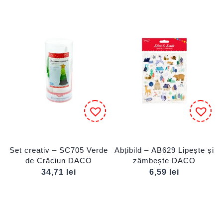
Set creativ – SC705 Verde
Abțibild – AB629 Lipește și
de Crăciun DACO
zâmbește DACO
34,71
lei
6,59
lei