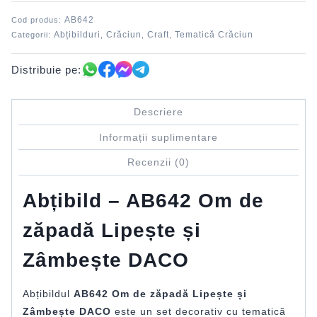
Lipește
AB642
Cod produs:
și
Abțibilduri
Crăciun
Craft
Tematică Crăciun
Categorii:
,
,
,
Zâmbește
DACO
Distribuie pe:
Descriere
Informații suplimentare
Recenzii (0)
Abțibild – AB642 Om de
zăpadă Lipește și
Zâmbește DACO
Abțibildul
AB642 Om de zăpadă Lipește și
Zâmbește DACO
este un set decorativ cu tematică