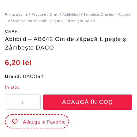
Prima pagină
/
Produse
/
Craft
/
Abțibilduri
/
Tematică Crăciun
/ Abțibild
– AB642 Om de zăpadă Lipește și Zâmbește DACO
CRAFT
Abțibild – AB642 Om de zăpadă Lipește și
Zâmbește DACO
6,20
lei
Brand:
DACOart
În stoc
Cantitate
ADAUGĂ ÎN COȘ
Abțibild
-
AB642
Adauga la Favorite
Om
de
zăpadă