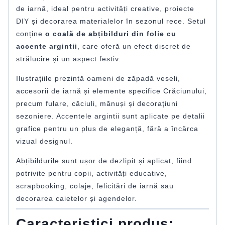
de iarnă, ideal pentru activități creative, proiecte
DIY și decorarea materialelor în sezonul rece. Setul
conține
o coală de abțibilduri din folie cu
accente argintii
, care oferă un efect discret de
strălucire și un aspect festiv.
Ilustrațiile prezintă oameni de zăpadă veseli,
accesorii de iarnă și elemente specifice Crăciunului,
precum fulare, căciuli, mănuși și decorațiuni
sezoniere. Accentele argintii sunt aplicate pe detalii
grafice pentru un plus de eleganță, fără a încărca
vizual designul.
Abțibildurile sunt ușor de dezlipit și aplicat, fiind
potrivite pentru copii, activități educative,
scrapbooking, colaje, felicitări de iarnă sau
decorarea caietelor și agendelor.
Caracteristici produs: