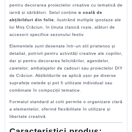
pentru decorarea proiectelor creative cu tematică de
iarnă și sărbători. Setul conține
o coală de
abțibilduri din folie
, ilustrând multiple ipostaze ale
lui Moș Crăciun, în ținuta clasică roșie, alături de
accesorii specifice sezonului festiv.
Elementele sunt desenate într-un stil prietenos și
detaliat, potrivit pentru activități creative ale copiilor,
dar și pentru decorarea felicitărilor, agendelor,
caietelor, ambalajelor de cadouri sau proiectelor DIY
de Crăciun. Abțibildurile se aplică ușor pe diverse
suprafețe netede și pot fi utilizate individual sau
combinate în compoziții tematice.
Formatul standard al colii permite o organizare clară
a elementelor, oferind flexibilitate în utilizare și
libertate creativă.
Caracteristici produs: