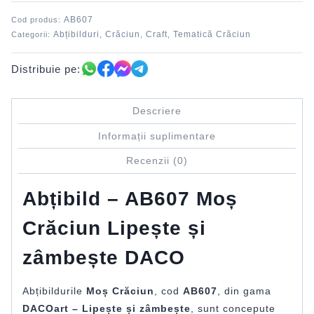
și
AB607
Cod produs:
zâmbește
Abțibilduri
Crăciun
Craft
Tematică Crăciun
Categorii:
,
,
,
DACO
Distribuie pe:
Descriere
Informații suplimentare
Recenzii (0)
Abțibild – AB607 Moș
Crăciun Lipește și
zâmbește DACO
Abțibildurile
Moș Crăciun
, cod
AB607
, din gama
DACOart – Lipește și zâmbește
, sunt concepute