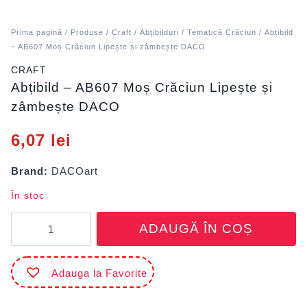
Prima pagină
/
Produse
/
Craft
/
Abțibilduri
/
Tematică Crăciun
/ Abțibild
– AB607 Moș Crăciun Lipește și zâmbește DACO
CRAFT
Abțibild – AB607 Moș Crăciun Lipește și
zâmbește DACO
6,07
lei
Brand:
DACOart
În stoc
Cantitate
ADAUGĂ ÎN COȘ
Abțibild
-
AB607
Adauga la Favorite
Moș
Crăciun
Lipește