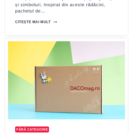
și simboluri. Inspirat din aceste rădăcini,
pachetul de…
„CREATIV
CITEȘTE MAI MULT
ÎN
LUMEA
DACILOR”
FĂRĂ CATEGORIE