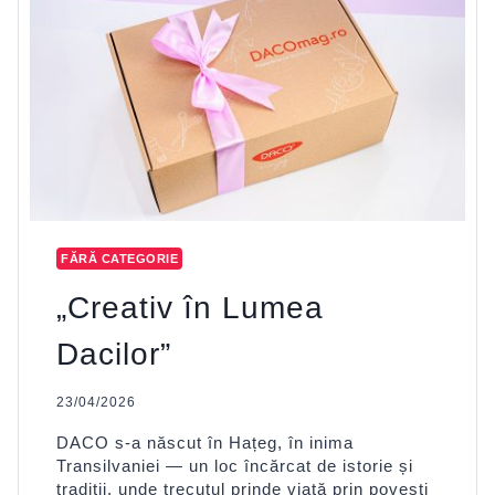
FĂRĂ CATEGORIE
„Creativ în Lumea
Dacilor”
23/04/2026
DACO s-a născut în Hațeg, în inima
Transilvaniei — un loc încărcat de istorie și
tradiții, unde trecutul prinde viață prin povești