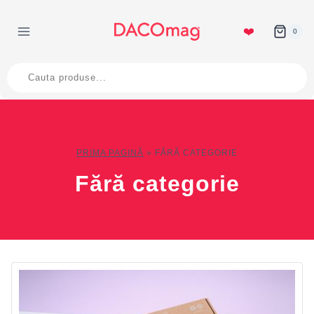
Skip
to
❤️
0
content
Products
search
PRIMA PAGINĂ
»
FĂRĂ CATEGORIE
Fără categorie