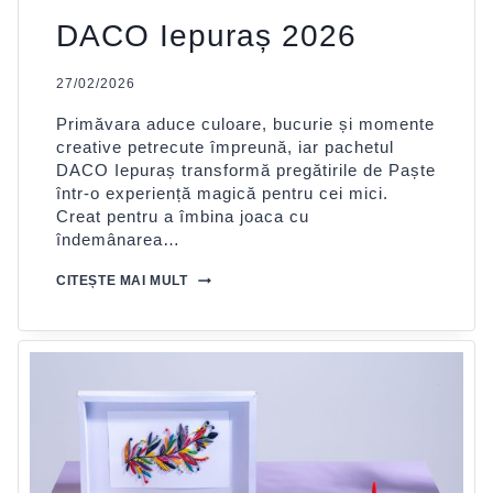
DACO Iepuraș 2026
27/02/2026
Primăvara aduce culoare, bucurie și momente
creative petrecute împreună, iar pachetul
DACO Iepuraș transformă pregătirile de Paște
într-o experiență magică pentru cei mici.
Creat pentru a îmbina joaca cu
îndemânarea…
DACO
CITEȘTE MAI MULT
IEPURAȘ
2026