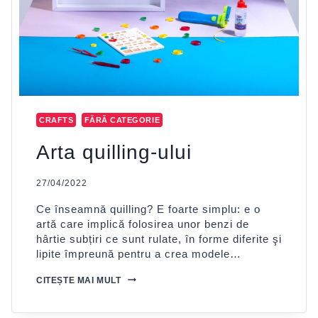
CRAFTS
FĂRĂ CATEGORIE
Arta quilling-ului
27/04/2022
Ce înseamnă quilling? E foarte simplu: e o
artă care implică folosirea unor benzi de
hârtie subțiri ce sunt rulate, în forme diferite şi
lipite împreună pentru a crea modele…
ARTA
CITEȘTE MAI MULT
QUILLING-
ULUI