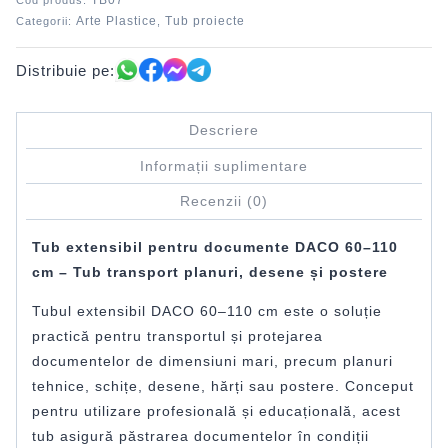
TB07
Cod produs:
Arte Plastice
Tub proiecte
Categorii:
,
Distribuie pe:
Descriere
Informații suplimentare
Recenzii (0)
Tub extensibil pentru documente DACO 60–110
cm – Tub transport planuri, desene și postere
Tubul extensibil DACO 60–110 cm este o soluție
practică pentru transportul și protejarea
documentelor de dimensiuni mari, precum planuri
tehnice, schițe, desene, hărți sau postere. Conceput
pentru utilizare profesională și educațională, acest
tub asigură păstrarea documentelor în condiții