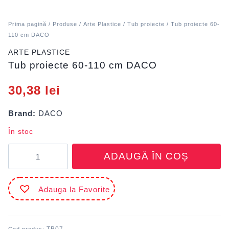
Prima pagină
/
Produse
/
Arte Plastice
/
Tub proiecte
/ Tub proiecte 60-
110 cm DACO
ARTE PLASTICE
Tub proiecte 60-110 cm DACO
30,38
lei
Brand:
DACO
În stoc
Cantitate
ADAUGĂ ÎN COȘ
Tub
proiecte
60-
Adauga la Favorite
110
cm
DACO