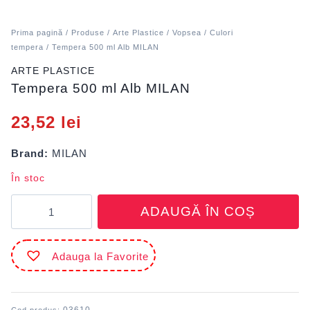
Prima pagină
/
Produse
/
Arte Plastice
/
Vopsea
/
Culori
tempera
/ Tempera 500 ml Alb MILAN
ARTE PLASTICE
Tempera 500 ml Alb MILAN
23,52
lei
Brand:
MILAN
În stoc
Cantitate
ADAUGĂ ÎN COȘ
Tempera
500
ml
Adauga la Favorite
Alb
MILAN