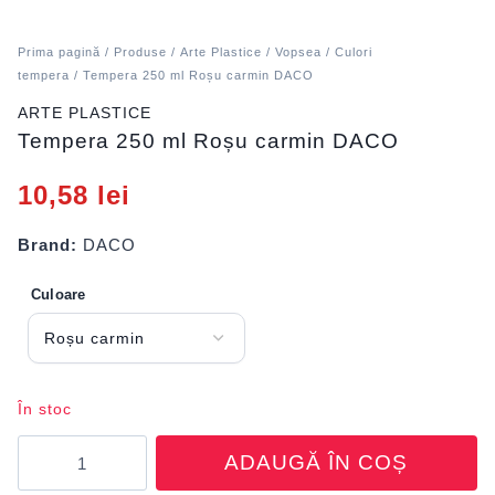
Prima pagină
/
Produse
/
Arte Plastice
/
Vopsea
/
Culori
tempera
/ Tempera 250 ml Roșu carmin DACO
ARTE PLASTICE
Tempera 250 ml Roșu carmin DACO
10,58
lei
Brand:
DACO
Culoare
În stoc
Cantitate
ADAUGĂ ÎN COȘ
Tempera
250