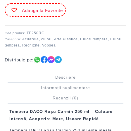
ml
Adauga la Favorite
Roșu
carmin
DACO
TE250RC
Cod produs:
Acuarele, culori
Arte Plastice
Culori tempera
Culori
Categorii:
,
,
,
tempera
Rechizite
Vopsea
,
,
Distribuie pe:
Descriere
Informații suplimentare
Recenzii (0)
Tempera DACO Roșu Carmin 250 ml – Culoare
Intensă, Acoperire Mare, Uscare Rapidă
Tempera DACO Roșu Carmin 250 ml este ideală