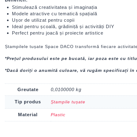
Stimulează creativitatea și imaginația
Modele atractive cu tematică spațială
Ușor de utilizat pentru copii
Ideal pentru școală, grădiniță și activități DIY
Perfect pentru joacă și proiecte artistice
Ștampilele tușate Space DACO transformă fiecare activitate î
*Prețul produsului este pe bucată, iar poza este cu titl
*Dacă doriți o anumit
ă
culoare, vă rugăm specificați î
Greutate
0,0100000 kg
Tip produs
Ștampile tușate
Material
Plastic