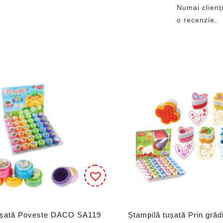
Numai clienți
o recenzie.
ușată Poveste DACO SA119
Ștampilă tușată Prin gră