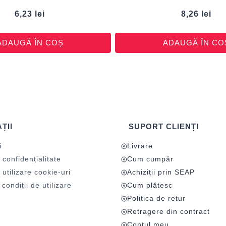
6,23
lei
8,26
lei
ADAUGĂ ÎN COȘ
ADAUGĂ ÎN CO
ȚII
SUPORT CLIENȚI
i
Livrare
 confidențialitate
Cum cumpăr
 utilizare cookie-uri
Achiziții prin SEAP
condiții de utilizare
Cum plătesc
Politica de retur
Retragere din contract
Contul meu