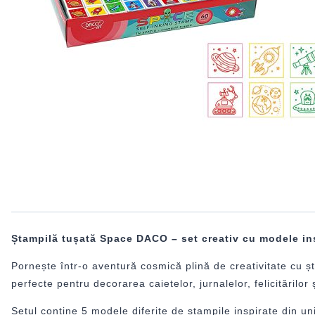
Ștampilă tușată Space DACO – set creativ cu modele ins
Pornește într-o aventură cosmică plină de creativitate cu ș
perfecte pentru decorarea caietelor, jurnalelor, felicitărilo
Setul conține 5 modele diferite de ștampile inspirate din uni