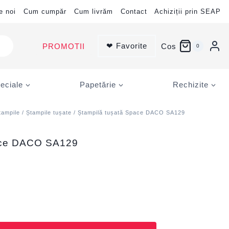
e noi
Cum cumpăr
Cum livrăm
Contact
Achiziții prin SEAP
❤ Favorite
PROMOTII
Cos
0
eciale
Papetărie
Rechizite
tampile
/
Ștampile tușate
/ Ștampilă tușată Space DACO SA129
ace DACO SA129