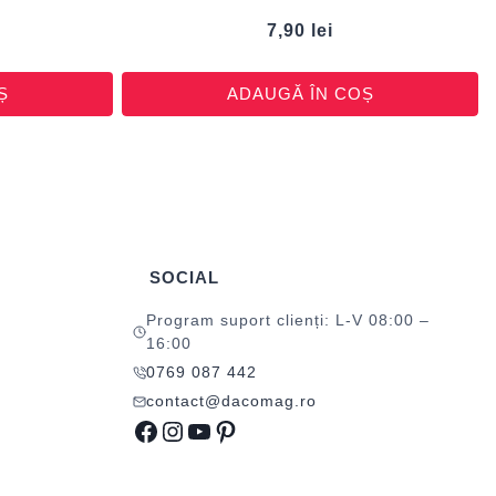
7,90
lei
Ș
ADAUGĂ ÎN COȘ
SOCIAL
Program suport clienți: L-V 08:00 –
16:00
0769 087 442
contact@dacomag.ro
Facebook
Instagram
YouTube
Pinterest