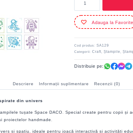
Ștampilă
tușată
Space
Adauga la Favorit
DACO
SA129
SA129
Cod produs:
Craft
Ștampile
Ștamp
Categorii:
,
,
Distribuie pe:
Descriere
Informații suplimentare
Recenzii (0)
pirate din univers
tampilele tușate Space DACO. Special create pentru copii și act
r și proiectelor handmade.
vers și spațiu, ideale pentru joacă interactivă și activități edu