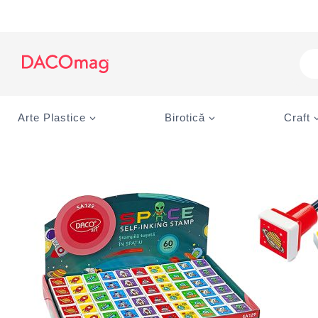
Skip
to
content
Pro
sea
Arte Plastice
Birotică
Craft