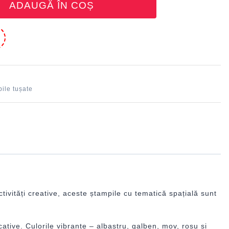
ADAUGĂ ÎN COȘ
e
ile tușate
ivități creative, aceste ștampile cu tematică spațială sunt
cative. Culorile vibrante – albastru, galben, mov, roșu și