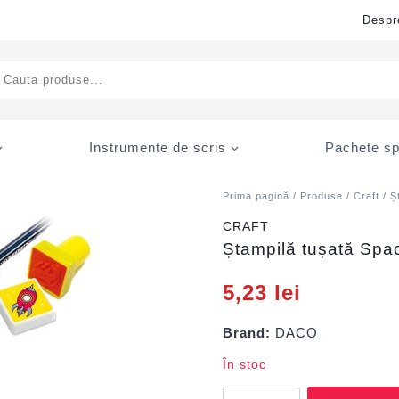
Despr
ducts
rch
Instrumente de scris
Pachete sp
Prima pagină
/
Produse
/
Craft
/
Ș
CRAFT
Ștampilă tușată Sp
5,23
lei
Brand:
DACO
În stoc
Cantitate