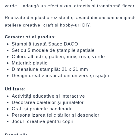
verde – adaugă un efect vizual atractiv și transformă fiecare
Realizate din plastic rezistent și având dimensiuni compacte
ateliere creative, craft și hobby-uri DIY.
Caracteristici produs:
Ștampilă tușată Space DACO
Set cu 5 modele de ștampile spațiale
Culori: albastru, galben, mov, roșu, verde
Material: plastic
Dimensiune ștampilă: 21 x 21 mm
Design creativ inspirat din univers și spațiu
Utilizare:
Activități educative și interactive
Decorarea caietelor și jurnalelor
Craft și proiecte handmade
Personalizarea felicitărilor și desenelor
Jocuri creative pentru copii
Beneficii: