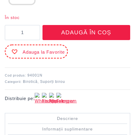
În stoc
Cantitate
ADAUGĂ ÎN COȘ
Suport
orizontal
pentru
Adauga la Favorite
documente
Negru
ECADA
94001N
Cod produs:
Birotică
Suporți birou
Categorii:
,
Distribuie pe:
Descriere
Informații suplimentare