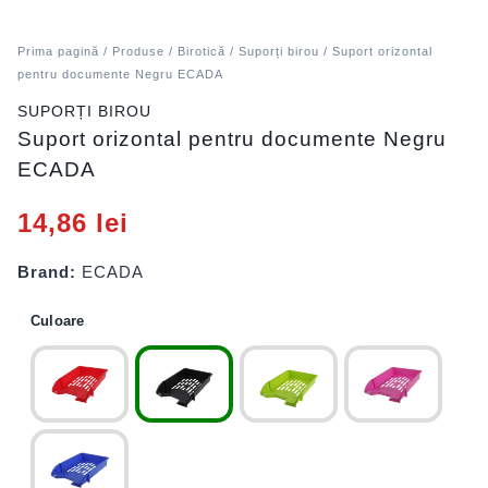
Prima pagină
/
Produse
/
Birotică
/
Suporți birou
/ Suport orizontal
pentru documente Negru ECADA
SUPORȚI BIROU
Suport orizontal pentru documente Negru
ECADA
14,86
lei
Brand:
ECADA
Culoare