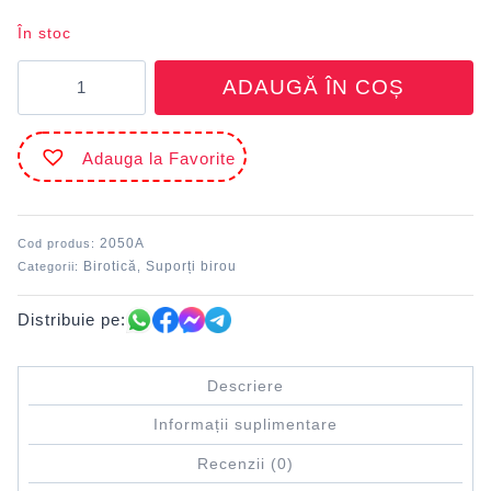
În stoc
Cantitate
ADAUGĂ ÎN COȘ
Suport
birou
vertical
Adauga la Favorite
Albastru
ARK
2050A
2050A
Cod produs:
Birotică
Suporți birou
Categorii:
,
Distribuie pe:
Descriere
Informații suplimentare
Recenzii (0)