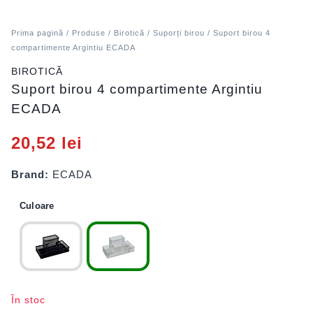
Prima pagină
/
Produse
/
Birotică
/
Suporți birou
/ Suport birou 4
compartimente Argintiu ECADA
BIROTICĂ
Suport birou 4 compartimente Argintiu
ECADA
20,52
lei
Brand:
ECADA
Culoare
În stoc