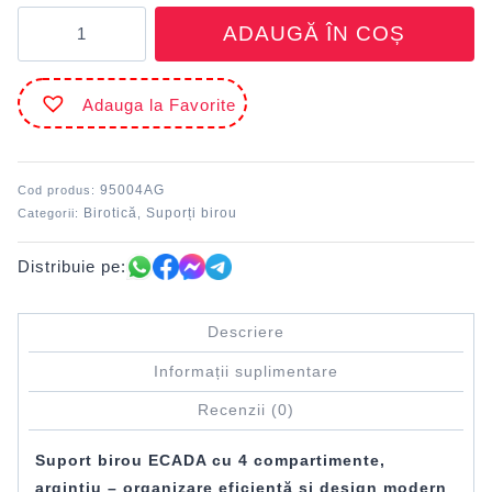
Cantitate
ADAUGĂ ÎN COȘ
Suport
birou
4
Adauga la Favorite
compartimente
Argintiu
ECADA
95004AG
Cod produs:
Birotică
Suporți birou
Categorii:
,
Distribuie pe:
Descriere
Informații suplimentare
Recenzii (0)
Suport birou ECADA cu 4 compartimente,
argintiu – organizare eficientă și design modern