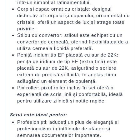
într-un simbol al rafinamentului.
Corp și capac ornat cu cristale: designul
distinctiv al corpului și capacului, ornamentat cu
cristale, oferă un aspect de lux și atrage toate
privirile.
Stilou cu convertor: stiloul este echipat cu un
convertor de cerneală, oferind flexibilitatea de a
utiliza cerneala lichidă preferată.
Peniță iridium tip EF placată cu aur de 22K:
penița de iridium de tip EF (extra fină) este
placată cu aur de 22K, asigurând o scriere
extrem de precisă și fluidă, în același timp
adăugând un element de opulență.
Pix roller: pixul roller inclus în set oferă o
experiență de scris lină și confortabilă, ideală
pentru utilizare zilnică și notițe rapide.
Setul este ideal pentru:
Profesioniști: aduceți un plus de eleganță și
profesionalism în întâlnirile de afaceri și
semnarea documentelor importante.