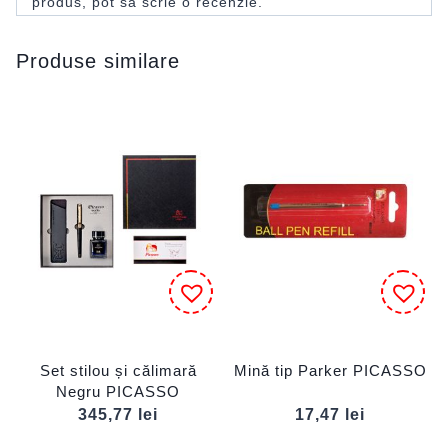
produs, pot să scrie o recenzie.
Produse similare
Set stilou și călimară
Mină tip Parker PICASSO
Negru PICASSO
345,77
lei
17,47
lei