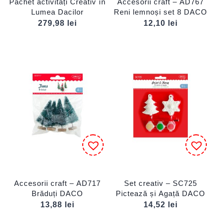
Pachet activități Creativ în
Accesorii craft – AD767
Lumea Dacilor
Reni lemnoși set 8 DACO
279,98
lei
12,10
lei
Accesorii craft – AD717
Set creativ – SC725
Brăduți DACO
Pictează și Agață DACO
13,88
lei
14,52
lei