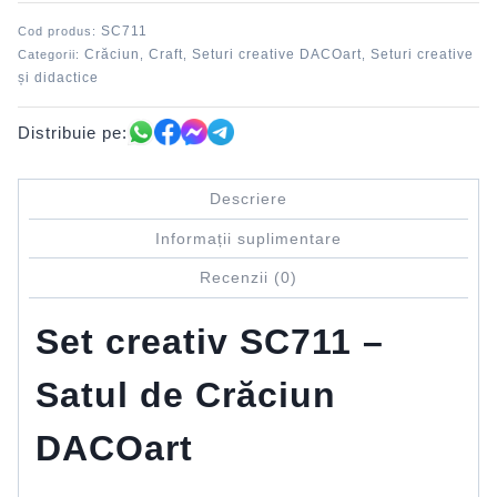
Crăciun
SC711
Cod produs:
DACO
Crăciun
Craft
Seturi creative DACOart
Seturi creative
Categorii:
,
,
,
și didactice
Distribuie pe:
Descriere
Informații suplimentare
Recenzii (0)
Set creativ SC711 –
Satul de Crăciun
DACOart