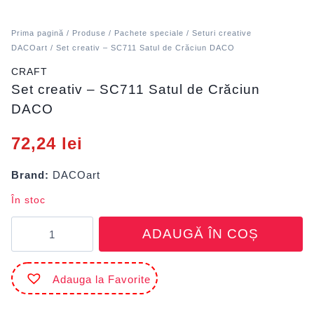
Prima pagină
/
Produse
/
Pachete speciale
/
Seturi creative
DACOart
/ Set creativ – SC711 Satul de Crăciun DACO
CRAFT
Set creativ – SC711 Satul de Crăciun
DACO
72,24
lei
Brand:
DACOart
În stoc
Cantitate
ADAUGĂ ÎN COȘ
Set
creativ
-
Adauga la Favorite
SC711
Satul
de