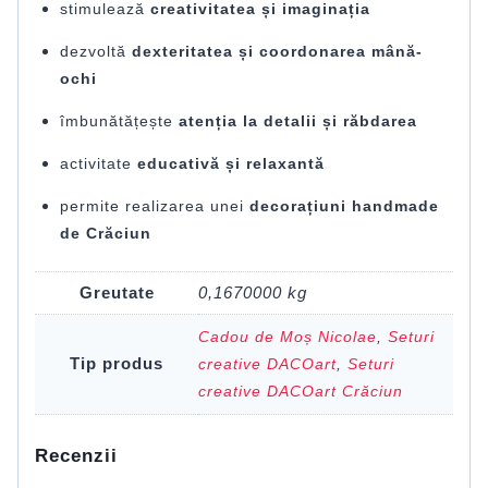
stimulează
creativitatea și imaginația
dezvoltă
dexteritatea și coordonarea mână-
ochi
îmbunătățește
atenția la detalii și răbdarea
activitate
educativă și relaxantă
permite realizarea unei
decorațiuni handmade
de Crăciun
Greutate
0,1670000 kg
Cadou de Moș Nicolae
,
Seturi
Tip produs
creative DACOart
,
Seturi
creative DACOart Crăciun
Recenzii