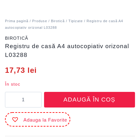
Prima pagină
/
Produse
/
Birotică
/
Tipizate
/ Registru de casă A4
autocopiativ orizonal L03288
BIROTICĂ
Registru de casă A4 autocopiativ orizonal
L03288
17,73
lei
În stoc
Cantitate
ADAUGĂ ÎN COȘ
Registru
de
casă
Adauga la Favorite
A4
autocopiativ
orizonal