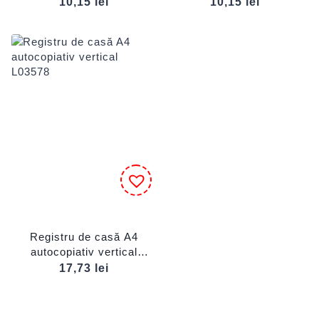
10,15
lei
10,15
lei
Registru de casă A4
autocopiativ vertical
L03578
17,73
lei