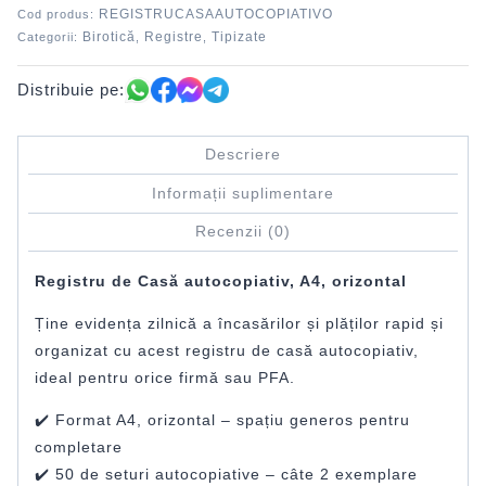
L03288
REGISTRUCASAAUTOCOPIATIVO
Cod produs:
Birotică
Registre
Tipizate
Categorii:
,
,
Distribuie pe:
Descriere
Informații suplimentare
Recenzii (0)
Registru de Casă autocopiativ, A4, orizontal
Ține evidența zilnică a încasărilor și plăților rapid și
organizat cu acest registru de casă autocopiativ,
ideal pentru orice firmă sau PFA.
✔️ Format A4, orizontal – spațiu generos pentru
completare
✔️ 50 de seturi autocopiative – câte 2 exemplare