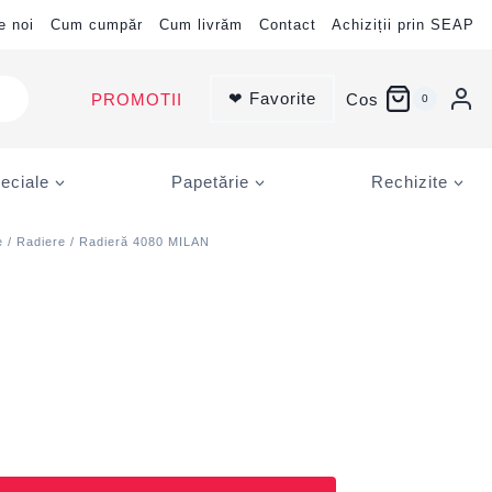
e noi
Cum cumpăr
Cum livrăm
Contact
Achiziții prin SEAP
❤ Favorite
PROMOTII
Cos
0
eciale
Papetărie
Rechizite
e
/
Radiere
/ Radieră 4080 MILAN
N