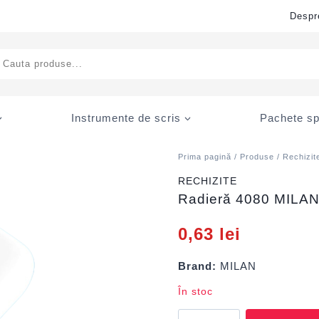
Despr
ducts
rch
Instrumente de scris
Pachete sp
Prima pagină
/
Produse
/
Rechizit
RECHIZITE
Radieră 4080 MILA
0,63
lei
Brand:
MILAN
În stoc
Cantitate