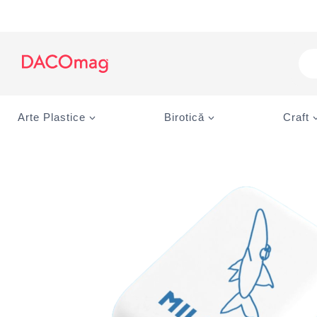
Skip
to
content
Pro
sea
Arte Plastice
Birotică
Craft