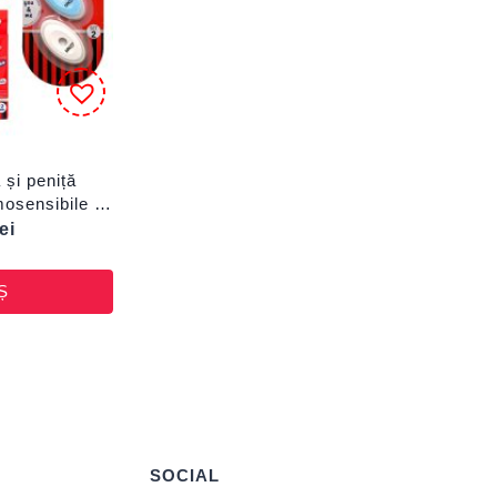
 și peniță
mosensibile +
lei
Ș
SOCIAL