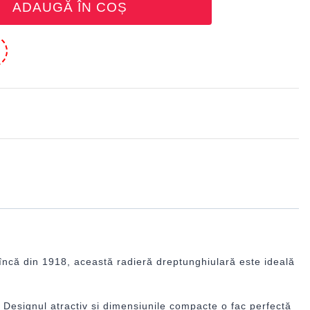
ADAUGĂ ÎN COȘ
e
 încă din 1918, această radieră dreptunghiulară este ideală
a. Designul atractiv și dimensiunile compacte o fac perfectă