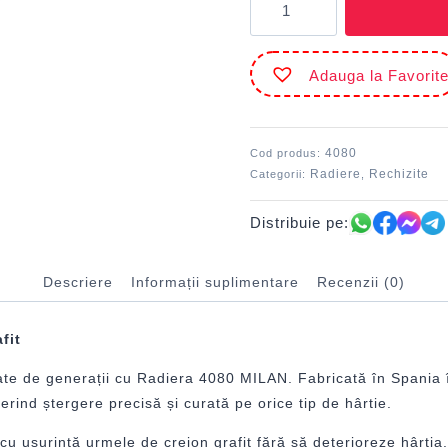
Radieră
4080
MILAN
Adauga la Favorit
4080
Cod produs:
Radiere
Rechizite
Categorii:
,
Distribuie pe:
Descriere
Informații suplimentare
Recenzii (0)
fit
ciate de generații cu Radiera 4080 MILAN. Fabricată în Spania
ferind ștergere precisă și curată pe orice tip de hârtie.
ă cu ușurință urmele de creion grafit fără să deterioreze hârti