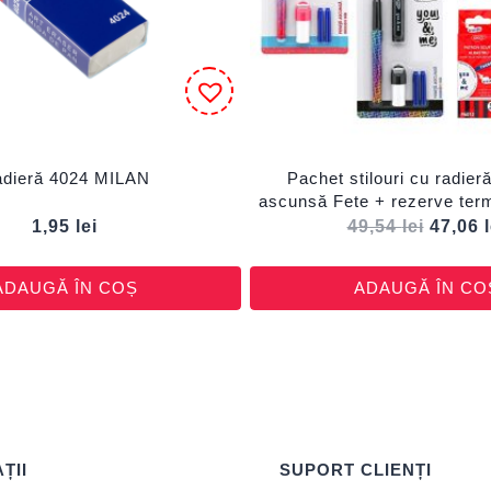
dieră 4024 MILAN
Pachet stilouri cu radieră
ascunsă Fete + rezerve ter
radiere
1,95
lei
49,54
lei
47,06
ADAUGĂ ÎN COȘ
ADAUGĂ ÎN CO
ȚII
SUPORT CLIENȚI