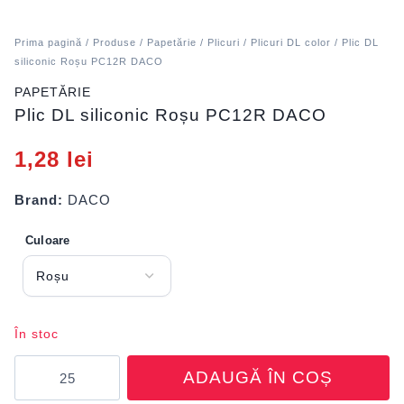
Prima pagină
/
Produse
/
Papetărie
/
Plicuri
/
Plicuri DL color
/ Plic DL
siliconic Roșu PC12R DACO
PAPETĂRIE
Plic DL siliconic Roșu PC12R DACO
1,28
lei
Brand:
DACO
Culoare
În stoc
Cantitate
ADAUGĂ ÎN COȘ
Plic
DL