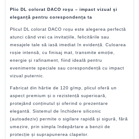
Plic DL colorat DACO roșu – impact vizual și
eleganță pentru corespondența ta
Plicul DL colorat DACO roșu este alegerea perfectă
atunci când vrei ca invitațiile, felicitările sau
mesajele tale să iasă imediat în evidență. Culoarea
roșie intensă, cu finisaj mat, transmite emoție,
energie și rafinament, fiind ideală pentru
evenimente speciale sau corespondență cu impact
vizual puternic.
Fabricat din hârtie de 120 g/mp, plicul oferă un
aspect premium și o rezistență superioară,
protejând conținutul și oferind o prezentare
elegantă. Sistemul de închidere siliconic
(autoadeziv) permite o sigilare rapidă și sigură, fără
umezire, prin simpla îndepărtare a benzii de
protecție și suprapunerea clapelor.