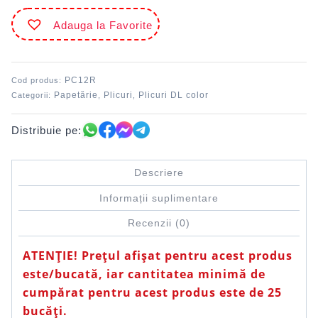
siliconic
Adauga la Favorite
Roșu
PC12R
DACO
PC12R
Cod produs:
Papetărie
Plicuri
Plicuri DL color
Categorii:
,
,
Distribuie pe:
Descriere
Informații suplimentare
Recenzii (0)
ATENȚIE! Prețul afișat pentru acest produs
este/bucată, iar cantitatea minimă de
cumpărat pentru acest produs este de 25
bucăți.