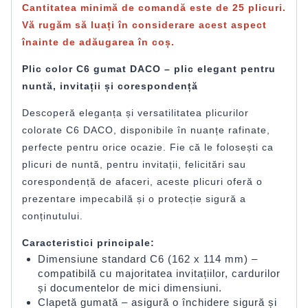
Cantitatea minimă de comandă este de
25 plicuri
.
Vă rugăm să luați în considerare acest aspect
înainte de adăugarea în coș.
Plic color C6 gumat DACO – plic elegant pentru
nuntă, invitații și corespondență
Descoperă eleganța și versatilitatea plicurilor
colorate C6 DACO, disponibile în nuanțe rafinate,
perfecte pentru orice ocazie. Fie că le folosești ca
plicuri de nuntă, pentru invitații, felicitări sau
corespondență de afaceri, aceste plicuri oferă o
prezentare impecabilă și o protecție sigură a
conținutului.
Caracteristici principale:
Dimensiune standard C6 (162 x 114 mm) –
compatibilă cu majoritatea invitațiilor, cardurilor
și documentelor de mici dimensiuni.
Clapetă gumată – asigură o închidere sigură și