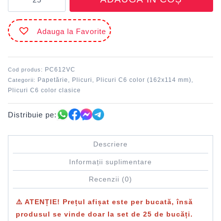
Plic
color
C6
Adauga la Favorite
gumat
Verde
Christmas
DACO
PC612VC
Cod produs:
PC612VC
Papetărie
Plicuri
Plicuri C6 color (162x114 mm)
Categorii:
,
,
,
Plicuri C6 color clasice
Distribuie pe:
Descriere
Informații suplimentare
Recenzii (0)
⚠️ ATENȚIE! Prețul afișat este
per bucată
, însă
produsul se vinde doar la
set de 25 de bucăți
.