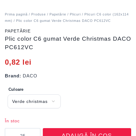
Prima pagină
/
Produse
/
Papetărie
/
Plicuri
/
Plicuri C6 color (162x114
mm)
/ Plic color C6 gumat Verde Christmas DACO PC612VC
PAPETĂRIE
Plic color C6 gumat Verde Christmas DACO
PC612VC
0,82
lei
Brand:
DACO
Culoare
În stoc
Cantitate
ADAUGĂ ÎN COȘ