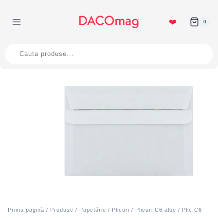
Skip
to
❤️
0
content
Products
search
Prima pagină
/
Produse
/
Papetărie
/
Plicuri
/
Plicuri C6 albe
/ Plic C6