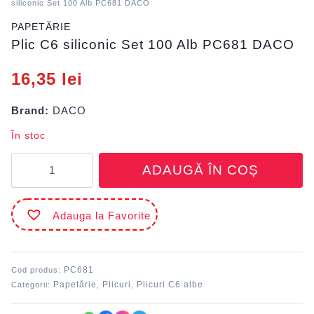
siliconic Set 100 Alb PC681 DACO
PAPETĂRIE
Plic C6 siliconic Set 100 Alb PC681 DACO
16,35
lei
Brand:
DACO
În stoc
Cantitate
ADAUGĂ ÎN COȘ
Plic
C6
siliconic
Adauga la Favorite
Set
100
Alb
PC681
PC681
Cod produs:
DACO
Papetărie
Plicuri
Plicuri C6 albe
Categorii:
,
,