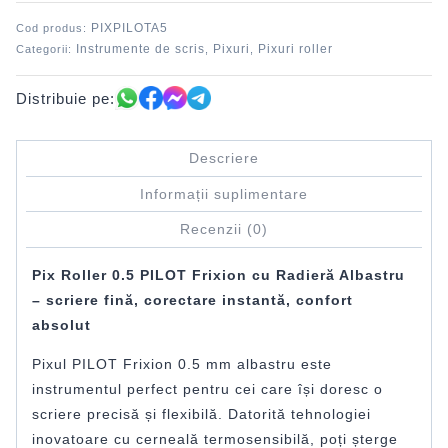
radieră
PIXPILOTA5
Cod produs:
Albastru
Instrumente de scris
Pixuri
Pixuri roller
Categorii:
,
,
Distribuie pe:
Descriere
Informații suplimentare
Recenzii (0)
Pix Roller 0.5 PILOT Frixion cu Radieră Albastru
– scriere fină, corectare instantă, confort
absolut
Pixul PILOT Frixion 0.5 mm albastru este
instrumentul perfect pentru cei care își doresc o
scriere precisă și flexibilă. Datorită tehnologiei
inovatoare cu cerneală termosensibilă, poți șterge