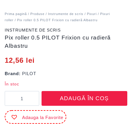
Prima pagină
/
Produse
/
Instrumente de scris
/
Pixuri
/
Pixuri
roller
/ Pix roller 0.5 PILOT Frixion cu radieră Albastru
INSTRUMENTE DE SCRIS
Pix roller 0.5 PILOT Frixion cu radieră
Albastru
12,56
lei
Brand:
PILOT
În stoc
Cantitate
ADAUGĂ ÎN COȘ
Pix
roller
0.5
Adauga la Favorite
PILOT
Frixion
cu