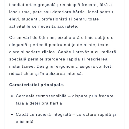
imediat orice greșeală prin simplă frecare, fără a
lăsa urme, pete sau deteriora hârtia. Ideal pentru
elevi, studenți, profesioniști și pentru toate
activitățile ce necesită acuratețe.
Cu un vârf de 0,5 mm, pixul oferă o linie subțire și
elegantă, perfectă pentru notițe detaliate, texte
clare și scriere zilnică. Capătul prevăzut cu radieră
specială permite ștergerea rapidă și rescrierea
instantanee. Designul ergonomic asigură confort
ridicat chiar și în utilizarea intensă.
Caracteristici principale:
Cerneală termosensibilă – dispare prin frecare
fără a deteriora hârtia
Capăt cu radieră integrată – corectare rapidă și
eficientă