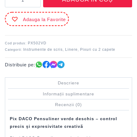
Pix
Pensuliner
Verde
Adauga la Favorite
deschis
0.4
mm
DACO
PX502VD
Cod produs:
Instrumente de scris
Linere
Pixuri cu 2 capete
Categorii:
,
,
Distribuie pe:
Descriere
Informații suplimentare
Recenzii (0)
Pix DACO Pensuliner verde deschis – control
precis și expresivitate creativă