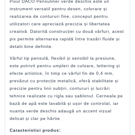
Pixul DACO Pensuliner verde deschis este un
instrument versatil pentru desen, colorare și
realizarea de contururi fine, conceput pentru
utilizatori care apreciază precizia și libertatea
creativă. Datorită construcției cu două vârfuri, acest
pix permite alternarea rapidă între trasări fluide și
detalii bine definite.
Vârful tip pensulă, flexibil și sensibil la presiune,
este potrivit pentru umpleri de culoare, lettering și
efecte artistice, în timp ce vârful fin de 0,4 mm,
prevăzut cu protecție metalică, oferă stabilitate și
precizie pentru linii subțiri, contururi și lucrări
tehnice realizate cu rigla sau șablonul. Cerneala pe
bază de apă este lavabilă și ușor de controlat, iar
nuanța verde deschis adaugă un accent vizual
delicat și clar pe hârtie.
Caracteristici produs: