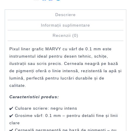
Descriere
Informații suplimentare
Recenzii (0)
Pixul liner grafic MARVY cu vârf de 0.1 mm este
instrumentul ideal pentru desen tehnic, schițe,
ilustrații sau scris precis. Cerneala neagră pe bază
de pigmenți oferă o linie intensă, rezistentă la apă și
lumină, perfectă pentru lucrări durabile și de
calitate.
Caracteristici produs:
✔️ Culoare scriere: negru intens
✔️ Grosime vârf: 0.1 mm – pentru detalii fine și linii
clare
✔️ Cerneală permanentă pe bază de pigmenți – nu