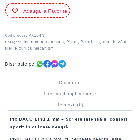
Linu
Adauga la Favorite
1
mm
Negru
DACO
PX254N
Cod produs:
Instrumente de scris
Pixuri
Pixuri cu gel pe bază de
Categorii:
,
,
ulei
Pixuri cu mecanism
,
Distribuie pe:
Descriere
Informații suplimentare
Recenzii (0)
Pix DACO Linu 1 mm – Scriere intensă și confort
sporit în culoare neagră
Pixul DACO Linu 1 mm, cu cerneală neagră, este