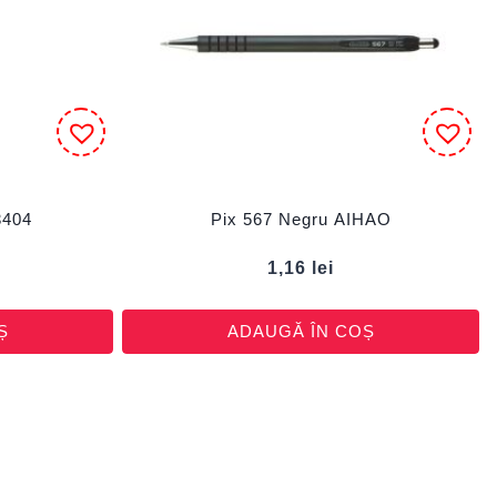
3404
Pix 567 Negru AIHAO
1,16
lei
Ș
ADAUGĂ ÎN COȘ