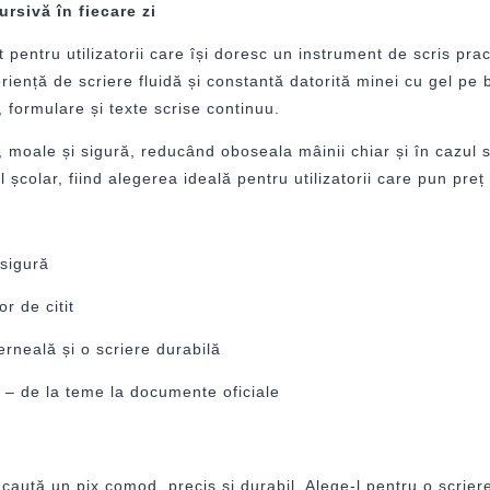
rsivă în fiecare zi
tru utilizatorii care își doresc un instrument de scris practic
riență de scriere fluidă și constantă datorită minei cu gel pe 
, formulare și texte scrise continuu.
 moale și sigură, reducând oboseala mâinii chiar și în cazul s
 școlar, fiind alegerea ideală pentru utilizatorii care pun preț 
 sigură
r de citit
erneală și o scriere durabilă
te – de la teme la documente oficiale
aută un pix comod, precis și durabil. Alege-l pentru o scriere 