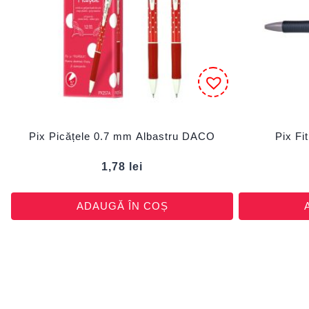
Pix Picățele 0.7 mm Albastru DACO
Pix F
1,78
lei
ADAUGĂ ÎN COȘ