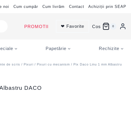
e noi
Cum cumpăr
Cum livrăm
Contact
Achiziții prin SEAP
❤ Favorite
PROMOTII
Cos
0
eciale
Papetărie
Rechizite
nte de scris
/
Pixuri
/
Pixuri cu mecanism
/ Pix Daco Linu 1 mm Albastru
 Albastru DACO