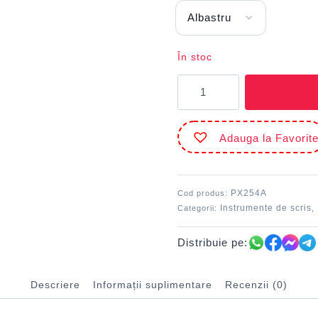
În stoc
Cantitate
Pix
Daco
Linu
Adauga la Favorit
1
mm
Albastru
DACO
PX254A
Cod produs:
Instrumente de scris
Categorii:
,
Distribuie pe:
Descriere
Informații suplimentare
Recenzii (0)