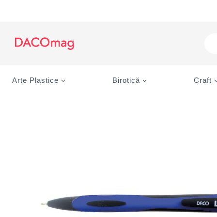
Skip
to
content
Pro
sea
Arte Plastice
Birotică
Craft