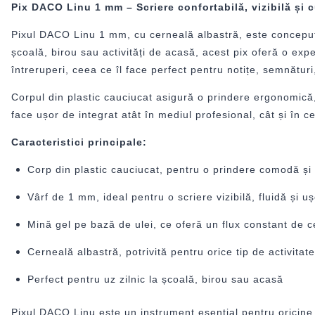
Pix DACO Linu 1 mm – Scriere confortabilă, vizibilă și cu
Pixul DACO Linu 1 mm, cu cerneală albastră, este conceput pen
școală, birou sau activități de acasă, acest pix oferă o expe
întreruperi, ceea ce îl face perfect pentru notițe, semnături
Corpul din plastic cauciucat asigură o prindere ergonomică,
face ușor de integrat atât în mediul profesional, cât și în cel
Caracteristici principale:
Corp din plastic cauciucat, pentru o prindere comodă și
Vârf de 1 mm, ideal pentru o scriere vizibilă, fluidă și ușo
Mină gel pe bază de ulei, ce oferă un flux constant de c
Cerneală albastră, potrivită pentru orice tip de activita
Perfect pentru uz zilnic la școală, birou sau acasă
Pixul DACO Linu este un instrument esențial pentru oricine c