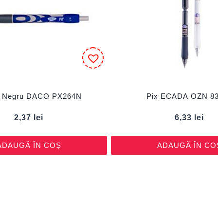
it Negru DACO PX264N
Pix ECADA OZN 8
2,37
lei
6,33
lei
ADAUGĂ ÎN COȘ
ADAUGĂ ÎN CO