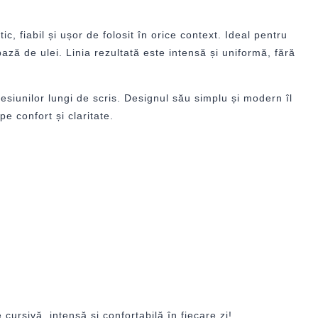
, fiabil și ușor de folosit în orice context. Ideal pentru
bază de ulei. Linia rezultată este intensă și uniformă, fără
esiunilor lungi de scris. Designul său simplu și modern îl
pe confort și claritate.
cursivă, intensă și confortabilă în fiecare zi!