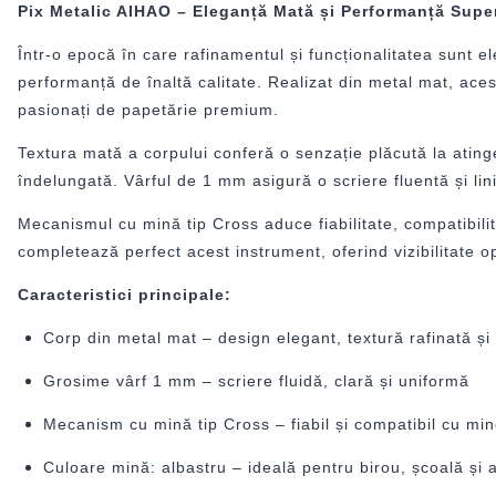
Pix Metalic AIHAO – Eleganță Mată și Performanță Super
Într-o epocă în care rafinamentul și funcționalitatea sunt e
performanță de înaltă calitate. Realizat din metal mat, acest
pasionați de papetărie premium.
Textura mată a corpului conferă o senzație plăcută la atinge
îndelungată. Vârful de 1 mm asigură o scriere fluentă și lin
Mecanismul cu mină tip Cross aduce fiabilitate, compatibili
completează perfect acest instrument, oferind vizibilitate o
Caracteristici principale:
Corp din metal mat – design elegant, textură rafinată și d
Grosime vârf 1 mm – scriere fluidă, clară și uniformă
Mecanism cu mină tip Cross – fiabil și compatibil cu m
Culoare mină: albastru – ideală pentru birou, școală și ac