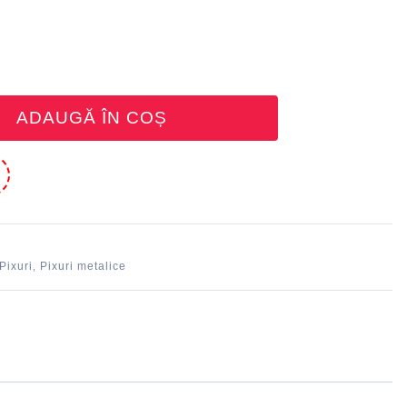
ADAUGĂ ÎN COȘ
e
Pixuri
Pixuri metalice
,