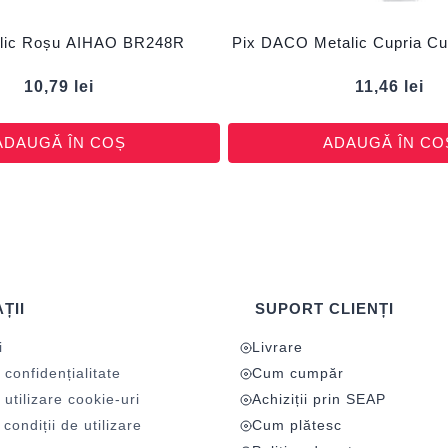
alic Roșu AIHAO BR248R
Pix DACO Metalic Cupria C
10,79
lei
11,46
lei
ADAUGĂ ÎN COȘ
ADAUGĂ ÎN CO
ȚII
SUPORT CLIENȚI
i
Livrare
 confidențialitate
Cum cumpăr
 utilizare cookie-uri
Achiziții prin SEAP
condiții de utilizare
Cum plătesc