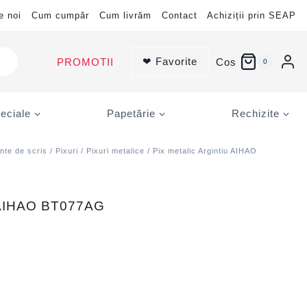
e noi
Cum cumpăr
Cum livrăm
Contact
Achiziții prin SEAP
❤ Favorite
PROMOTII
Cos
0
eciale
Papetărie
Rechizite
nte de scris
/
Pixuri
/
Pixuri metalice
/ Pix metalic Argintiu AIHAO
u AIHAO BT077AG