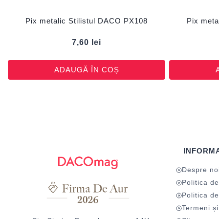
Pix metalic Stilistul DACO PX108
Pix met
7,60
lei
ADAUGĂ ÎN COȘ
INFORMA
Despre no
Politica de
Politica de
Termeni și 