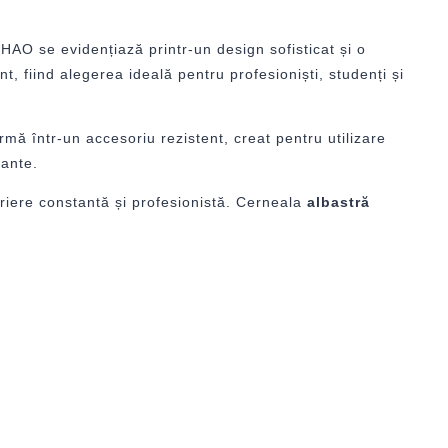
IHAO se evidențiază printr-un design sofisticat și o
t, fiind alegerea ideală pentru profesioniști, studenți și
rmă într-un accesoriu rezistent, creat pentru utilizare
tante.
criere constantă și profesionistă. Cerneala
albastră