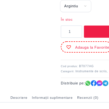
În stoc
Cantitate
Pix
metalic
Argintiu
Adauga la Favorit
AIHAO
BT077AG
BT077AG
Cod produs:
Instrumente de scris
Categorii:
,
Distribuie pe:
Descriere
Informații suplimentare
Recenzii (0)