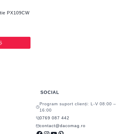
utie PX109CW
Ș
SOCIAL
Program suport clienți: L-V 08:00 –
16:00
0769 087 442
contact@dacomag.ro
Facebook
Instagram
YouTube
Pinterest