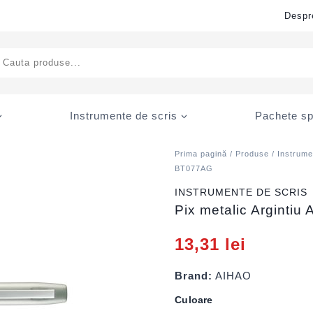
Despr
ducts
rch
Instrumente de scris
Pachete sp
Prima pagină
/
Produse
/
Instrume
BT077AG
INSTRUMENTE DE SCRIS
Pix metalic Arginti
13,31
lei
Brand:
AIHAO
Culoare