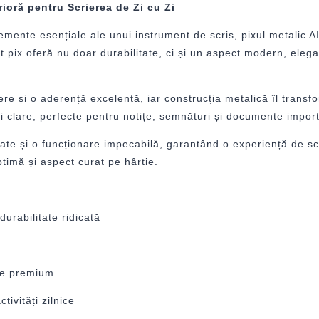
ioră pentru Scrierea de Zi cu Zi
lemente esențiale ale unui instrument de scris, pixul metalic A
 pix oferă nu doar durabilitate, ci și un aspect modern, elegan
re și o aderență excelentă, iar construcția metalică îl transfo
ii clare, perfecte pentru notițe, semnături și documente impor
tate și o funcționare impecabilă, garantând o experiență de s
ptimă și aspect curat pe hârtie.
urabilitate ridicată
ine premium
tivități zilnice