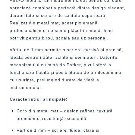
AIHAO metalic, un instrument creat pentru cei care
apreciază combinația perfectă dintre design elegant,
durabilitate și scriere de calitate superioară.
Realizat din metal mat, acest pix emană
profesionalism și se simte plăcut în mână, fiind
potrivit pentru birou, școală sau uz personal.
Vârful de 1 mm permite o scriere cursivă și precisă,
ideală pentru notițe, schițe și semnături. Datorită
mecanismului cu mină tip Parker, pixul oferă o
funcționare fiabilă și posibilitatea de a înlocui mina
cu ușurință, prelungind durata de viață a
instrumentului.
Caracteristici principale:
Corp din metal mat – design rafinat, textură
premium și rezistență excelentă
Vârf de 1 mm – scriere fluidă, clară și