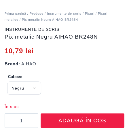
Prima pagină
/
Produse
/
Instrumente de scris
/
Pixuri
/
Pixuri
metalice
/ Pix metalic Negru AIHAO BR248N
INSTRUMENTE DE SCRIS
Pix metalic Negru AIHAO BR248N
10,79
lei
Brand:
AIHAO
Culoare
În stoc
Cantitate
ADAUGĂ ÎN COȘ
Pix
metalic