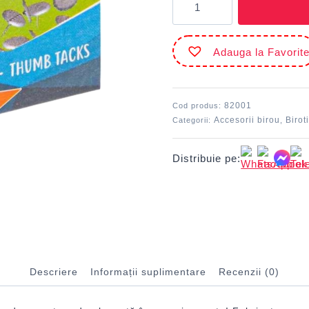
Piuneze
nichel
100buc/
Adauga la Favorit
cutie
ECADA
82001
Cod produs:
Accesorii birou
Birot
Categorii:
,
Distribuie pe:
Descriere
Informații suplimentare
Recenzii (0)