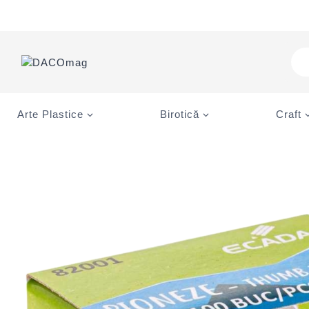
Skip
to
content
Pro
sea
Arte Plastice
Birotică
Craft