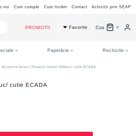
e noi
Cum cumpăr
Cum livrăm
Contact
Achiziții prin SEAP
❤ Favorite
PROMOTII
Cos
0
eciale
Papetărie
Rechizite
/
Accesorii birou
/ Piuneze nichel 100buc/ cutie ECADA
buc/ cutie ECADA