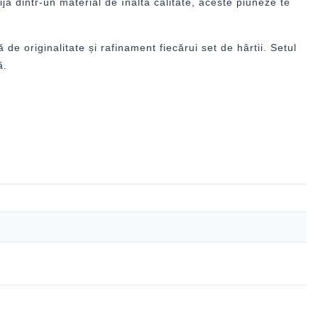
jă dintr-un material de înaltă calitate, aceste piuneze te
e originalitate și rafinament fiecărui set de hârtii. Setul
ă.