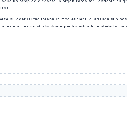
ți aduc un strop de eleganță în organizarea ta! Fabricate cu gri
clasă.
 nu doar își fac treaba în mod eficient, ci adaugă și o notă d
ceste accesorii strălucitoare pentru a-ți aduce ideile la viaț