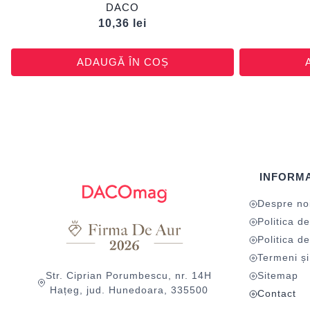
DACO
10,36
lei
ADAUGĂ ÎN COȘ
INFORMA
Despre no
Politica de
Politica de
Termeni și 
Str. Ciprian Porumbescu, nr. 14H
Sitemap
Hațeg, jud. Hunedoara, 335500
Contact