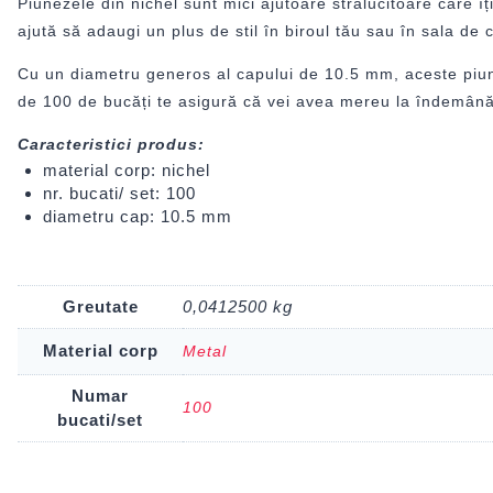
Piunezele din nichel sunt mici ajutoare strălucitoare care î
ajută să adaugi un plus de stil în biroul tău sau în sala de 
Cu un diametru generos al capului de 10.5 mm, aceste piuneze
de 100 de bucăți te asigură că vei avea mereu la îndemână a
Caracteristici produs:
material corp: nichel
nr. bucati/ set: 100
diametru cap: 10.5 mm
Greutate
0,0412500 kg
Material corp
Metal
Numar
100
bucati/set