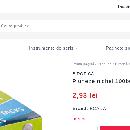
Despr
ducts
rch
Instrumente de scris
Pachete sp
Prima pagină
/
Produse
/
Birotică
BIROTICĂ
Piuneze nichel 100
2,93
lei
Brand:
ECADA
În stoc
Cantitate