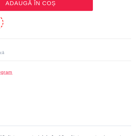
ADAUGĂ ÎN COȘ
e
ică