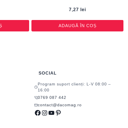
7,27
lei
Ș
ADAUGĂ ÎN COȘ
SOCIAL
Program suport clienți: L-V 08:00 –
16:00
0769 087 442
contact@dacomag.ro
Facebook
Instagram
YouTube
Pinterest