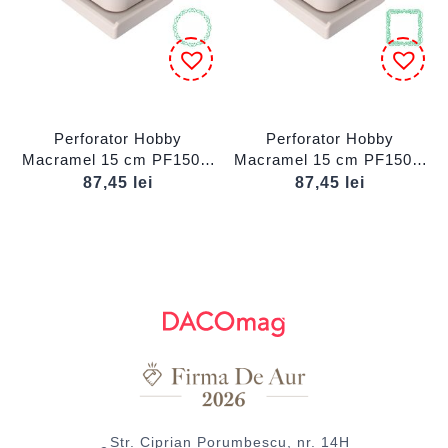
Perforator Hobby
Perforator Hobby
Macramel 15 cm PF150/1
Macramel 15 cm PF150/2
DACO
DACO
87,45
lei
87,45
lei
Str. Ciprian Porumbescu, nr. 14H