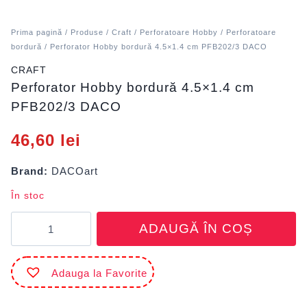
Prima pagină
/
Produse
/
Craft
/
Perforatoare Hobby
/
Perforatoare
bordură
/ Perforator Hobby bordură 4.5×1.4 cm PFB202/3 DACO
CRAFT
Perforator Hobby bordură 4.5×1.4 cm
PFB202/3 DACO
46,60
lei
Brand:
DACOart
În stoc
Cantitate
ADAUGĂ ÎN COȘ
Perforator
Hobby
bordură
Adauga la Favorite
4.5x1.4
cm
PFB202/3