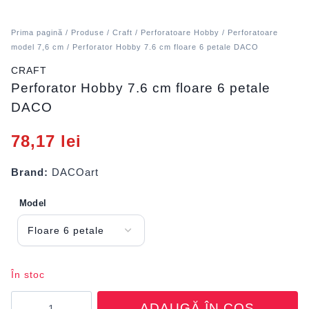
Prima pagină
/
Produse
/
Craft
/
Perforatoare Hobby
/
Perforatoare
model 7,6 cm
/ Perforator Hobby 7.6 cm floare 6 petale DACO
CRAFT
Perforator Hobby 7.6 cm floare 6 petale
DACO
78,17
lei
Brand:
DACOart
Model
În stoc
Cantitate
ADAUGĂ ÎN COȘ