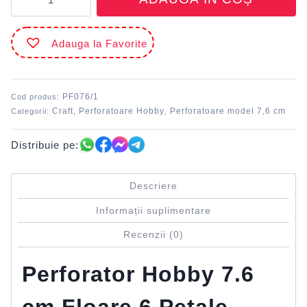
Perforator
Hobby
7.6
Adauga la Favorite
cm
floare
6
petale
PF076/1
Cod produs:
DACO
Craft
Perforatoare Hobby
Perforatoare model 7,6 cm
Categorii:
,
,
Distribuie pe:
Descriere
Informații suplimentare
Recenzii (0)
Perforator Hobby 7.6
cm Floare 6 Petale